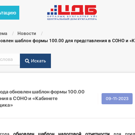
ьтацию
ема
Новости
бновлен шаблон формы 100.00 для представления в СОНО и «
Искать
года обновлен шаблон формы 100.00
ния в СОНО и «Кабинете
09-11-2023
щика»
 года
обновлен шаблон налоговой отчетности
для пред