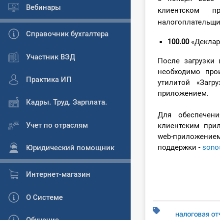
Вебинары
клиентском 
налогоплательщи
Справочник бухгалтера
100.00
«Деклар
Участник ВЭД
После загрузки
необходимо про
Практика ИП
утилитой «Загр
приложением.
Кадры. Труд. Зарплата.
Для обеспечен
Учет по отраслям
клиентским при
web-приложение
поддержки -
sono
Юридический помощник
Интернет-магазин
О Системе
налоговая от