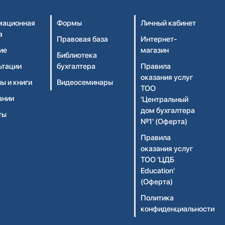
ационная
Формы
Личный кабинет
а
Правовая база
Интернет-
ие
магазин
Библиотека
ьтации
бухгалтера
Правила
оказания услуг
ы и книги
Видеосеминары
ТОО
ании
'Центральный
дом бухгалтера
ты
№1' (Оферта)
Правила
оказания услуг
ТОО 'ЦДБ
Education'
(Оферта)
Политика
конфиденциальности