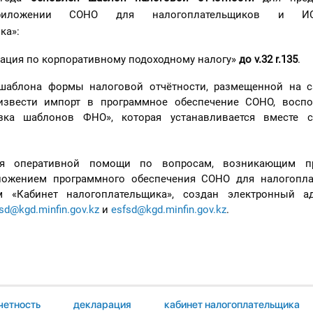
приложении СОНО для налогоплательщиков и И
ка»:
ация по корпоративному подоходному налогу»
до v.32 r.135
.
 шаблона формы налоговой отчётности, размещенной на с
извести импорт в программное обеспечение СОНО, восп
узка шаблонов ФНО», которая устанавливается вместе 
ия оперативной помощи по вопросам, возникающим п
ложением программного обеспечения СОНО для налогопл
м «Кабинет налогоплательщика», создан электронный а
sd@kgd.minfin.gov.kz
и
esfsd@kgd.minfin.gov.kz
.
четность
декларация
кабинет налогоплательщика