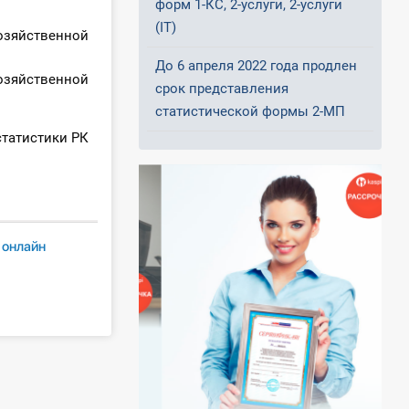
форм 1-КС, 2-услуги, 2-услуги
(IT)
озяйственной
До 6 апреля 2022 года продлен
озяйственной
срок представления
статистической формы 2-МП
татистики РК
онлайн