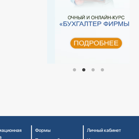
ационная
Формы
Личный кабинет
а