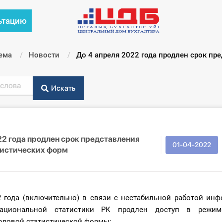
ьтацию
ема
Новости
Текущий:
До 4 апреля 2022 года продлен срок пр
Искать
22 года продлен срок представления
01-04-2022
тистических форм
2 года (включительно) в связи с нестабильной работой ин
ациональной статистики РК продлен доступ в режи
одовой статистической формы: