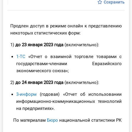
Сохранить
Инструменты
Вебинары
Продлен доступ в режиме онлайн к представлению
некоторых статистических форм:
Справочник бухгалтера
1)
до 23 января 2023 года
(включительно):
Участник ВЭД
1-ТС
«Отчет о взаимной торговле товарами с
государствами-членами Евразийского
Практика ИП
экономического союза»;
Кадры. Труд. Зарплата.
2)
до 24 января 2023 года
(включительно):
Учет по отраслям
3-информ
(годовая) «Отчет об использовании
информационно-коммуникационных технологий
Юридический помощник
на предприятиях».
По материалам
Бюро
национальной статистики РК
Интернет-магазин