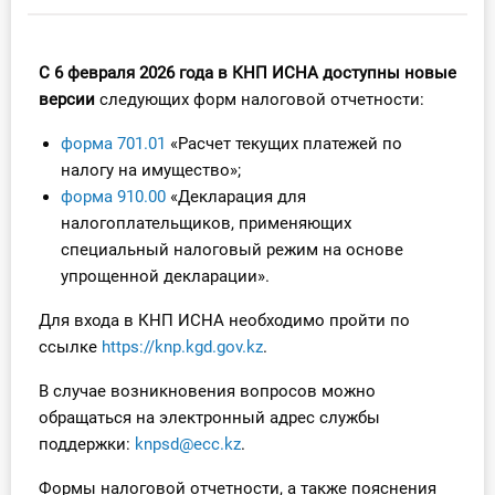
Инструменты
С 6 февраля 2026 года в КНП ИСНА
доступны новые
Вебинары
версии
следующих форм налоговой отчетности:
форма 701.01
«Расчет текущих платежей по
Справочник бухгалтера
налогу на имущество»;
Участник ВЭД
форма 910.00
«Декларация для
налогоплательщиков, применяющих
Практика ИП
специальный налоговый режим на основе
упрощенной декларации».
Кадры. Труд. Зарплата.
Для входа в КНП ИСНА необходимо пройти по
ссылке
https://knp.kgd.gov.kz
.
Учет по отраслям
В случае возникновения вопросов можно
Юридический помощник
обращаться на электронный адрес службы
поддержки:
knpsd@ecc.kz
.
Интернет-магазин
Формы налоговой отчетности, а также пояснения