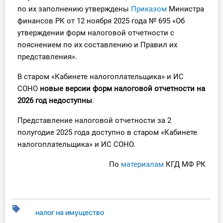
О Системе
по их заполнению утверждены
Приказом
Министра
финансов РК от 12 ноября 2025 года № 695 «Об
Обучение
утверждении форм налоговой отчетности с
пояснением по их составлению и Правил их
Тарифы
представления».
Тестирование для
В старом «Кабинете налогоплательщика» и ИС
бухгалтера
СОНО
новые версии форм налоговой отчетности на
2026 год недоступны
.
Представление налоговой отчетности за 2
полугодие 2025 года доступно в старом «Кабинете
налогоплательщика» и ИС СОНО.
По
материалам
КГД МФ РК
налог на имущество