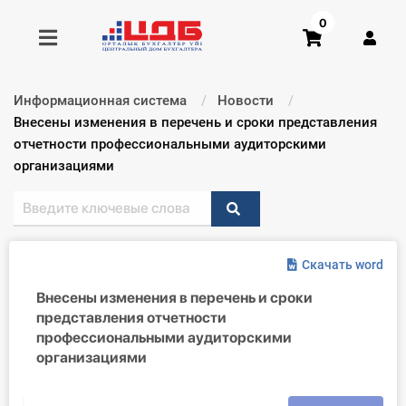
0
Информационная система
Новости
Получить консультацию
Текущий:
Внесены изменения в перечень и сроки представления
отчетности профессиональными аудиторскими
организациями
Купить доступ
Главная ИС
Формы
Скачать word
Внесены изменения в перечень и сроки
Консультации
представления отчетности
профессиональными аудиторскими
Правовая база
организациями
Библиотека бухгалтера