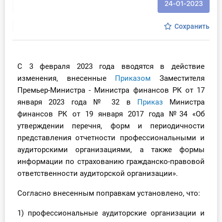
24-01-2023
Инструменты
Сохранить
Вебинары
Справочник бухгалтера
С 3 февраля 2023 года вводятся в действие
изменения, внесенные
Приказом
Заместителя
Участник ВЭД
Премьер-Министра - Министра финансов РК от 17
января 2023 года № 32 в
Приказ
Министра
Практика ИП
финансов РК от 19 января 2017 года №34 «Об
утверждении перечня, форм и периодичности
Кадры. Труд. Зарплата.
представления отчетности профессиональными и
аудиторскими организациями, а также формы
Учет по отраслям
информации по страхованию гражданско-правовой
ответственности аудиторской организации».
Юридический помощник
Согласно внесенным поправкам установлено, что:
Интернет-магазин
1) профессиональные аудиторские организации и