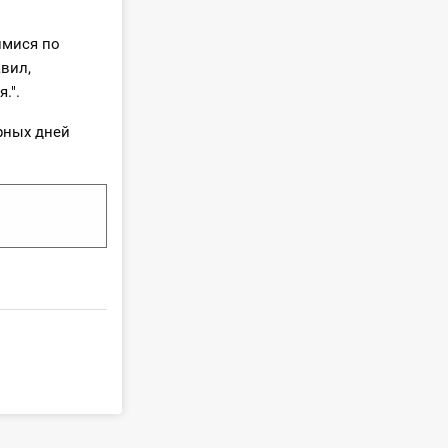
имися по
авил,
.".
рных дней