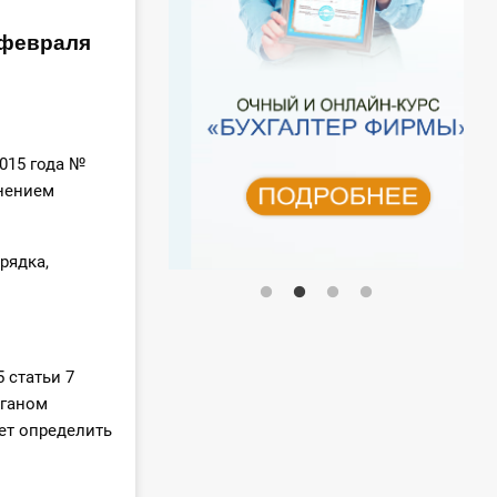
 февраля
015 года №
енением
рядка,
 статьи 7
рганом
ет определить