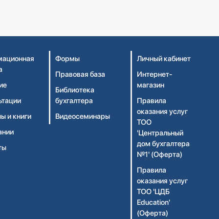
ационная
Формы
Личный кабинет
а
Правовая база
Интернет-
ие
магазин
Библиотека
ьтации
бухгалтера
Правила
оказания услуг
ы и книги
Видеосеминары
ТОО
ании
'Центральный
дом бухгалтера
ты
№1' (Оферта)
Правила
оказания услуг
ТОО 'ЦДБ
Education'
(Оферта)