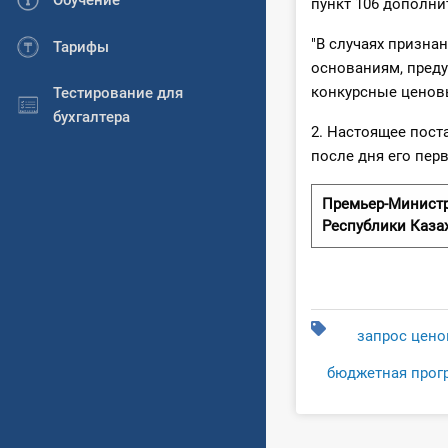
Обучение
пункт 106 дополни
"В случаях призна
Тарифы
основаниям, преду
конкурсные ценов
Тестирование для
бухгалтера
2. Настоящее пост
после дня его пер
Премьер-Минист
Республики Каза
запрос цен
бюджетная прог