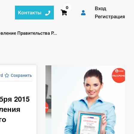
0
Вход
Контакты
Регистрация
вление Правительства Р...
rd
Сохранить
бря 2015
ления
го