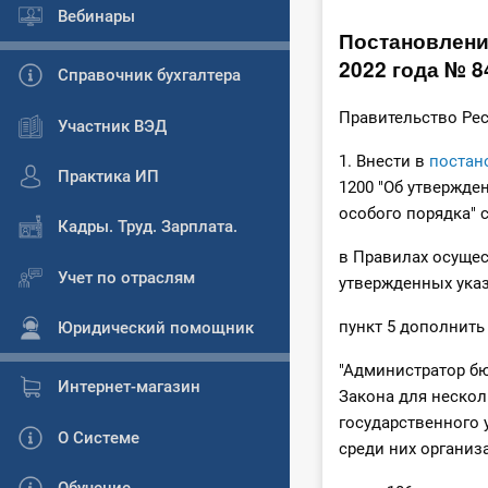
Вебинары
Постановлени
2022 года № 8
Справочник бухгалтера
Правительство Ре
Участник ВЭД
1. Внести в
постан
Практика ИП
1200 "Об утвержде
особого порядка"
Кадры. Труд. Зарплата.
в Правилах осущес
Учет по отраслям
утвержденных ука
пункт 5 дополнить
Юридический помощник
"Администратор бю
Интернет-магазин
Закона для нескол
государственного
О Системе
среди них организа