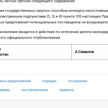
ть частью третьей следующего содержания:
ния государственных закупок способом конкурса несостоявш
смотренным подпунктами 2), 3) и 4) пункта 105 настоящих Пр
ые предложения потенциальных поставщиков не вскрываются
ановление вводится в действие по истечении десяти календа
вого официального опубликования.
р
А.Смаилов
хстан
овых предложений
порядок
госзакупки
рамма
постановление
правила