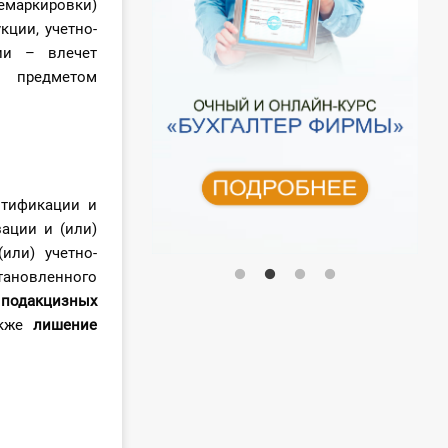
емаркировки)
ции, учетно-
ии – влечет
 предметом
нтификации и
ации и (или)
или) учетно-
тановленного
подакцизных
акже
лишение