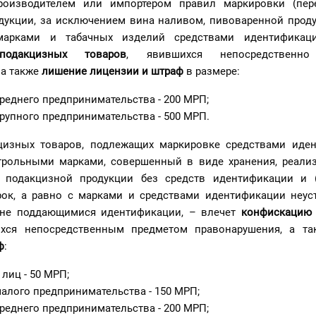
роизводителем или импортером правил маркировки (пер
дукции, за исключением вина наливом, пивоваренной продук
марками и табачных изделий средствами идентификац
подакцизных товаров
, явившихся непосредственно
 а также
лишение лицензии и штраф
в размере:
среднего предпринимательства - 200 МРП;
крупного предпринимательства - 500 МРП.
кцизных товаров, подлежащих маркировке средствами иде
нтрольными марками, совершенный в виде хранения, реализ
и подакцизной продукции без средств идентификации и (
ок, а равно с марками и средствами идентификации неус
) не поддающимися идентификации, – влечет
конфискацию 
ихся непосредственным предметом правонарушения, а т
ф
:
лиц - 50 МРП;
малого предпринимательства - 150 МРП;
среднего предпринимательства - 200 МРП;