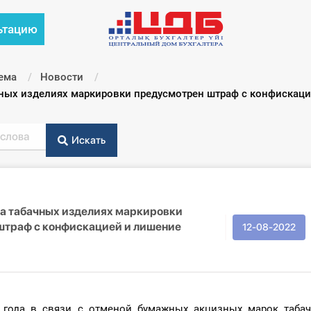
ьтацию
ема
Новости
ачных изделиях маркировки предусмотрен штраф с конфискац
Искать
на табачных изделиях маркировки
штраф с конфискацией и лишение
12-08-2022
2 года в связи с отменой бумажных акцизных марок таба