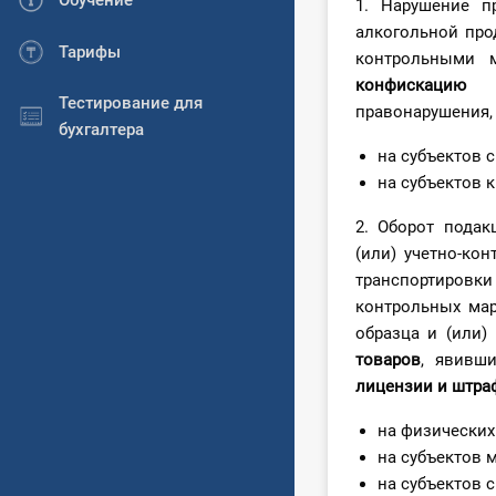
Обучение
1. Нарушение п
алкогольной про
Тарифы
контрольными 
конфискацию 
Тестирование для
правонарушения,
бухгалтера
на субъектов 
на субъектов 
2. Оборот пода
(или) учетно-ко
транспортировк
контрольных мар
образца и (или
товаров
, явивш
лицензии и штра
на физических 
на субъектов 
на субъектов 