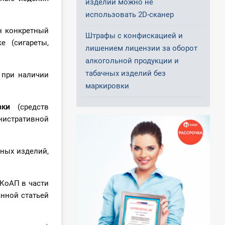
изделий можно не
использовать 2D-сканер
н конкретный
Штрафы с конфискацией и
е (сигареты,
лишением лицензии за оборот
алкогольной продукции и
табачных изделий без
 при наличии
маркировки
вки
(средств
нистративной
чных изделий,
КоАП в части
анной статьей