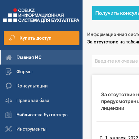
Получить консул
Информационная сист
Купить доступ
Текущий:
За отсутствие на таб
Главная ИС
Формы
Консультации
За отсутствие 
Правовая база
предусмотрен 
лицензии
Библиотека бухгалтера
Инструменты
С 1 января 202