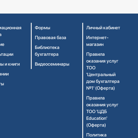
ационная
Формы
Личный кабинет
а
Правовая база
Интернет-
ие
магазин
Библиотека
ьтации
бухгалтера
Правила
оказания услуг
ы и книги
Видеосеминары
ТОО
ании
'Центральный
дом бухгалтера
ты
№1' (Оферта)
Правила
оказания услуг
ТОО 'ЦДБ
Education'
(Оферта)
Политика