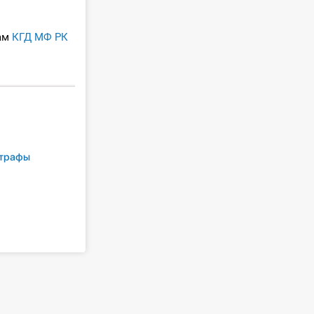
ам
КГД МФ РК
трафы