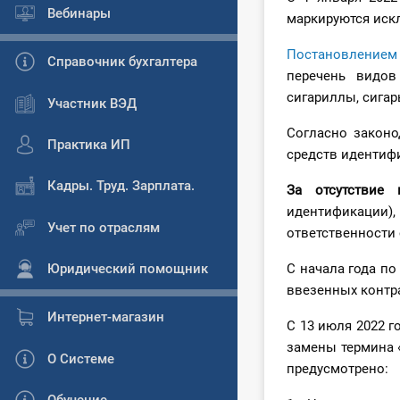
Вебинары
маркируются иск
Постановлением
Справочник бухгалтера
перечень видов
сигариллы, сигары
Участник ВЭД
Согласно законо
Практика ИП
средств идентиф
Кадры. Труд. Зарплата.
За отсутствие
идентификации),
Учет по отраслям
ответственности
Юридический помощник
С начала года по 
ввезенных контр
Интернет-магазин
С 13 июля 2022 г
замены термина 
О Системе
предусмотрено: