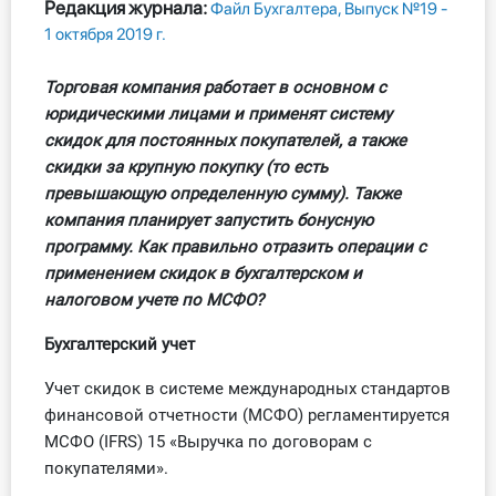
Редакция журнала:
Файл Бухгалтера, Выпуск №19 -
Все статьи
1 октября 2019 г.
Стандарты
Торговая компания работает в основном с
юридическими лицами и применят систему
Книги
скидок для постоянных покупателей, а также
скидки за крупную покупку (то есть
Инструменты
превышающую определенную сумму). Также
компания планирует запустить бонусную
Вебинары
программу. Как правильно отразить операции с
применением скидок в бухгалтерском и
Справочник бухгалтера
налоговом учете по МСФО?
Бухгалтерский учет
Участник ВЭД
Учет скидок в системе международных стандартов
Практика ИП
финансовой отчетности (МСФО) регламентируется
МСФО (IFRS) 15 «Выручка по договорам с
Кадры. Труд. Зарплата.
покупателями».