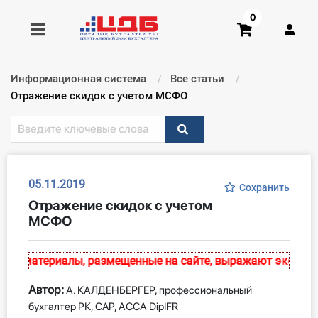
0
Информационная система
Все статьи
Получить консультацию
Текущий:
​​​​​​​Отражение скидок с учетом МСФО
Купить доступ
Главная ИС
05.11.2019
Сохранить
​​​​​​​Отражение скидок с учетом
Формы
МСФО
Консультации
е материалы, размещенные на сайте, выражают экспертно
Правовая база
Автор:
А. КАЛДЕНБЕРГЕР, профессиональный
Библиотека бухгалтера
бухгалтер РК, CAP, АССА DipIFR