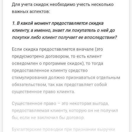
Учет по отраслям
Для учета скидок необходимо учесть несколько
важных аспектов:
Юридический помощник
1. В какой момент предоставляется скидка
клиенту, а именно, знает ли покупатель о ней до
Интернет-магазин
покупки либо клиент получает ее впоследствии?
О Системе
Если скидка предоставляется вначале (это
предусмотрено договором, то есть клиент
Обучение
осведомлен о программе скидок), то тогда
предоставленное клиенту средство
Тарифы
стимулирования должно признаваться отдельным
обязательством, так как представляет собой
Тестирование для
существенное право клиента.
бухгалтера
Существенное право – это некоторая выгода,
предоставляемая клиенту, которую он не получил
бы, если не заключил бы договор.
Бухгалтерские проводки при признании выручки