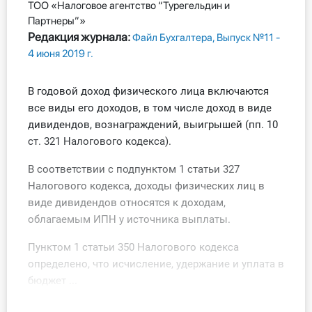
ТОО «Налоговое агентство “Турегельдин и
Все статьи
Партнеры”»
Редакция журнала:
Файл Бухгалтера, Выпуск №11 -
Стандарты
4 июня 2019 г.
Книги
В годовой доход физического лица включаются
все виды его доходов, в том числе доход в виде
Инструменты
дивидендов, вознаграждений, выигрышей (пп. 10
ст. 321 Налогового кодекса).
Вебинары
В соответствии с подпунктом 1 статьи 327
Налогового кодекса, доходы физических лиц в
Справочник бухгалтера
виде дивидендов относятся к доходам,
облагаемым ИПН у источника выплаты.
Участник ВЭД
Пунктом 1 статьи 350 Налогового кодекса
Практика ИП
определено, что исчисление, удержание и уплата в
бюджет ...
Кадры. Труд. Зарплата.