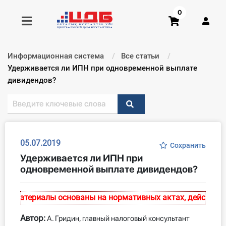
0
Информационная система
Все статьи
Получить консультацию
Текущий:
​​​​​​​Удерживается ли ИПН при одновременной выплате
дивидендов?
Купить доступ
Главная ИС
05.07.2019
Сохранить
Формы
​​​​​​​Удерживается ли ИПН при
одновременной выплате дивидендов?
Консультации
Правовая база
. Материалы основаны на нормативных актах, действитель
Автор:
Библиотека бухгалтера
А. Гридин, главный налоговый консультант