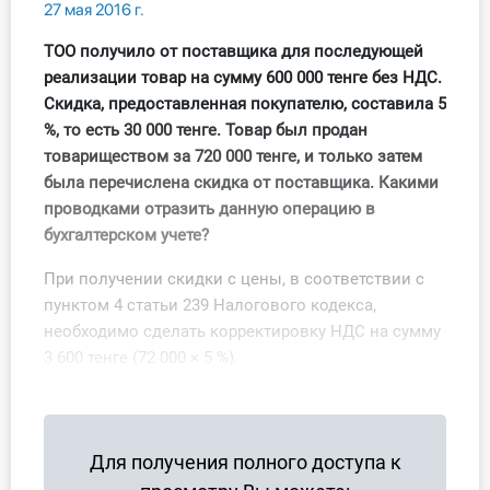
27 мая 2016 г.
Все статьи
ТОО получило от поставщика для последующей
реализации товар на сумму 600 000 тенге без НДС.
Стандарты
Скидка, предоставленная покупателю, составила 5
%, то есть 30 000 тенге. Товар был продан
Книги
товариществом за 720 000 тенге, и только затем
была перечислена скидка от поставщика. Какими
Инструменты
проводками отразить данную операцию в
Вебинары
бухгалтерском учете?
При получении скидки с цены, в соответствии с
Справочник бухгалтера
пунктом 4 статьи 239 Налогового кодекса,
необходимо сделать корректировку НДС на сумму
Участник ВЭД
3 600 тенге (72 000 × 5 %).
Практика ИП
Кадры. Труд. Зарплата.
Для получения полного доступа к