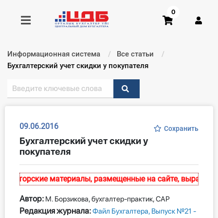
0
Информационная система
Все статьи
Получить консультацию
Текущий:
Бухгалтерский учет скидки у покупателя
Купить доступ
Главная ИС
09.06.2016
Сохранить
Бухгалтерский учет скидки у
Формы
покупателя
Консультации
Авторские материалы, размещенные на сайте, выражают э
Правовая база
Автор:
М. Борзикова, бухгалтер-практик, САР
Библиотека бухгалтера
Редакция журнала:
Файл Бухгалтера, Выпуск №21 -