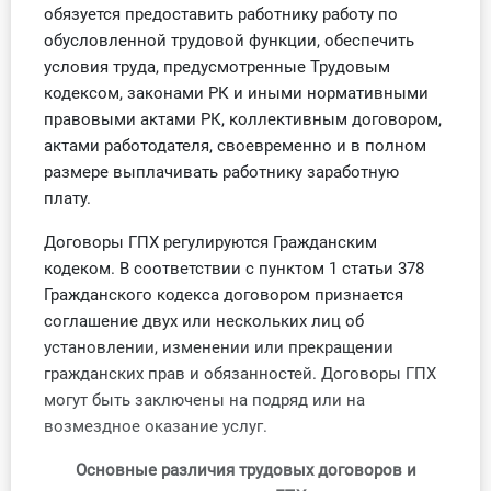
Учет по отраслям
обязуется предоставить работнику работу по
обусловленной трудовой функции, обеспечить
Юридический помощник
условия труда, предусмотренные Трудовым
кодексом, законами РК и иными нормативными
Интернет-магазин
правовыми актами РК, коллективным договором,
актами работодателя, своевременно и в полном
О Системе
размере выплачивать работнику заработную
плату.
Обучение
Договоры ГПХ регулируются Гражданским
кодеком. В соответствии с пунктом 1 статьи 378
Тарифы
Гражданского кодекса договором признается
соглашение двух или нескольких лиц об
Тестирование для
установлении, изменении или прекращении
бухгалтера
гражданских прав и обязанностей. Договоры ГПХ
могут быть заключены на подряд или на
возмездное оказание услуг.
Основные различия трудовых договоров и