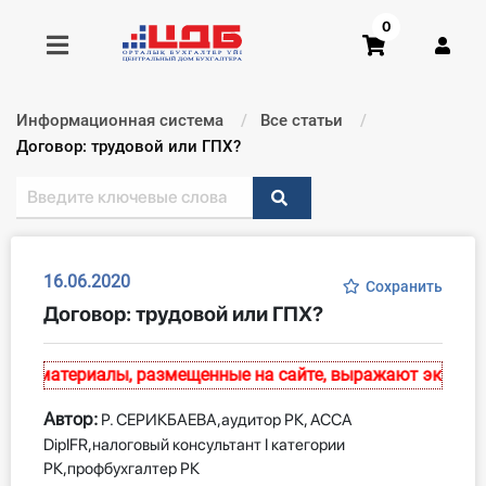
0
Информационная система
Все статьи
Получить консультацию
Текущий:
Договор: трудовой или ГПХ?
Купить доступ
Главная ИС
16.06.2020
Сохранить
Договор: трудовой или ГПХ?
Формы
Консультации
е материалы, размещенные на сайте, выражают экспертное
Правовая база
Автор:
Р. СЕРИКБАЕВА,аудитор РК, ACCA
DipIFR,налоговый консультант I категории
Библиотека бухгалтера
РК,профбухгалтер РК