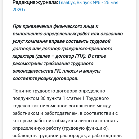
Редакция журнала:
Главбух, Выпуск №6 - 25 мая
Все статьи
2020 г.
Стандарты
При привлечении физического лица к
выполнению определенных работ или оказанию
Книги
услуг компания вправе составить трудовой
договор или договор гражданско-правового
Инструменты
характера (далее – договор ГПХ). В статье
рассмотрены требования трудового
Вебинары
законодательства РК, плюсы и минусы
соответствующих договоров.
Справочник бухгалтера
Понятие трудового договора определено
Участник ВЭД
подпунктом 36 пункта 1 статьи 1 Трудового
кодекса как письменное соглашение между
Практика ИП
работником и работодателем, в соответствии с
которым работник обязуется лично выполнять
Кадры. Труд. Зарплата.
определенную работу (трудовую функцию),
соблюдать трудовой распорядок, а работодатель