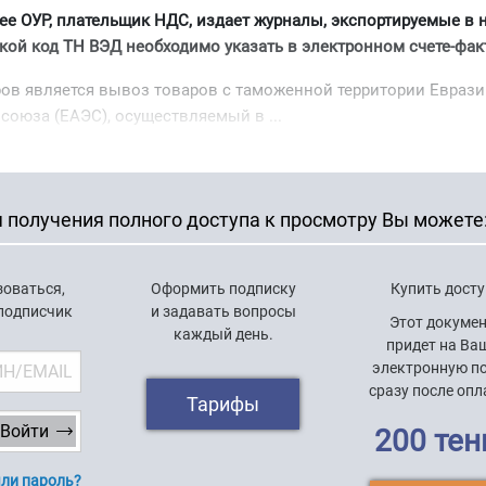
е ОУР, плательщик НДС, издает журналы, экспортируемые в 
кой код ТН ВЭД необходимо указать в электронном счете-фак
ов является вывоз товаров с таможенной территории Еврази
союза (ЕАЭС), осуществляемый в ...
 получения полного доступа к просмотру Вы можете
зоваться,
Оформить подписку
Купить дост
 подписчик
и задавать вопросы
Этот докуме
каждый день.
придет на Ва
электронную п
сразу после опл
Тарифы
200 тен
ли пароль?