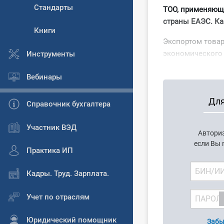
Стандарты
ТОО, применяюще
страны ЕАЭС. Ка
Книги
Экспортом товар
экономического 
Инструменты
Вебинары
Для
Справочник бухгалтера
Участник ВЭД
Автори
если Вы
Практика ИП
Кадры. Труд. Зарплата.
Учет по отраслям
Юридический помощник
Забы