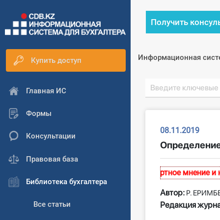
Получить консул
Информационная сист
Купить доступ
Главная ИС
Формы
08.11.2019
Консультации
Определение
Правовая база
размещенные на сайте, выражают экспертное мнение и нос
Библиотека бухгалтера
Автор:
Р. ЕРИМБ
Редакция журна
Все статьи