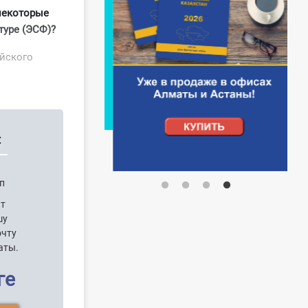
некоторые
туре (ЭСФ)?
йского
:
уп
нт
шу
очту
аты.
ге