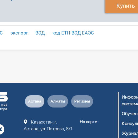
Купить
С
экспорт
ВЭД
код ЕТН ВЭД ЕАЭС
Информ
Астана
Алматы
Регионы
систем
Обучен
Казахстан, г.
На карте
Консул
Астана, ул. Петрова, 8/1
Журнал