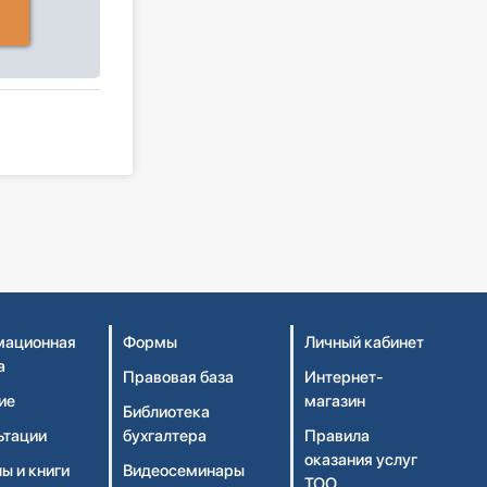
ационная
Формы
Личный кабинет
а
Правовая база
Интернет-
ие
магазин
Библиотека
ьтации
бухгалтера
Правила
оказания услуг
ы и книги
Видеосеминары
ТОО