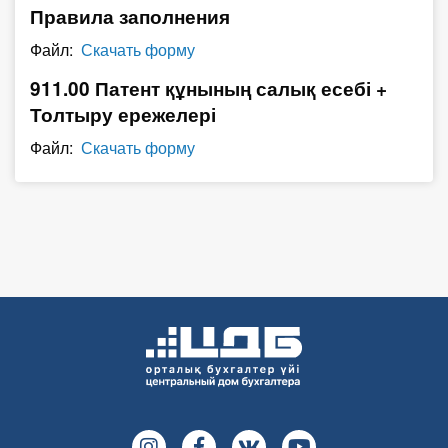
Правила заполнения
О Системе
Файл:
Скачать форму
Обучение
911.00 Патент құнының салық есебі +
Тарифы
Толтыру ережелері
Файл:
Скачать форму
Тестирование для
бухгалтера