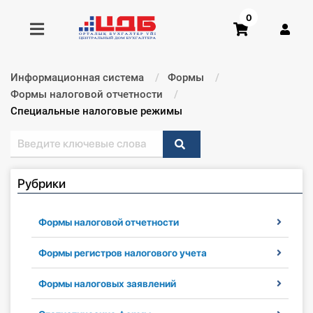
0
Информационная система
Формы
Получить консультацию
Формы налоговой отчетности
Текущий:
Специальные налоговые режимы
Купить доступ
Главная ИС
Рубрики
Формы
Формы налоговой отчетности
Консультации
Формы регистров налогового учета
Правовая база
Формы налоговых заявлений
Библиотека бухгалтера