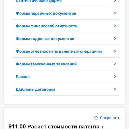
Статистические формы
Инструменты
Формы первичных документов
Вебинары
Формы финансовой отчетности
Справочник бухгалтера
Формы кадровых документов
Участник ВЭД
Формы отчетности по валютным операциям
Практика ИП
Формы таможенных заявлений
Разное
Кадры. Труд. Зарплата.
Шаблоны договоров
Учет по отраслям
Юридический помощник
Сохранить
Интернет-магазин
911.00 Расчет стоимости патента +