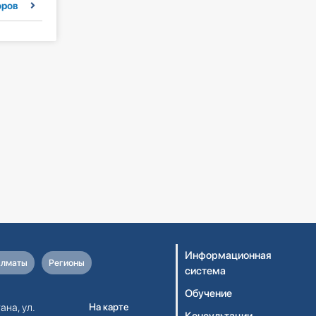
оров
Информационная
лматы
Регионы
система
Обучение
ана, ул.
На карте