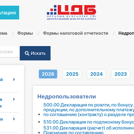
ьтацию
ема
Формы
Формы налоговой отчетности
Текущи
Недроп
Искать
2026
2025
2024
2023
ой
Недропользователи
в
500.00 Декларация по роялти, по бонусу
а
продукции, по дополнительному платеж
по соглашению (контракту) о разделе п
ых
510.00 Декларация по подписному бонус
531.00 Декларация (расчет) об исполнен
Пояснение по составлению