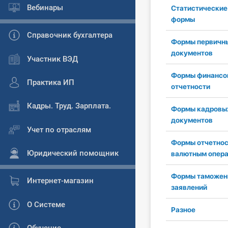
Вебинары
Статистические
формы
Справочник бухгалтера
Формы первичн
документов
Участник ВЭД
Формы финансо
Практика ИП
отчетности
Кадры. Труд. Зарплата.
Формы кадровы
документов
Учет по отраслям
Формы отчетнос
Юридический помощник
валютным опер
Формы таможен
Интернет-магазин
заявлений
О Системе
Разное