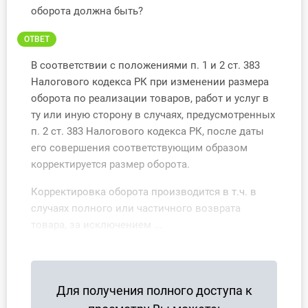
О Системе
оборота должна быть?
ОТВЕТ
Обучение
В соответствии с положениями п. 1 и 2 ст. 383
Тарифы
Налогового кодекса РК при изменении размера
оборота по реализации товаров, работ и услуг в
Тестирование для
ту или иную сторону в случаях, предусмотренных
бухгалтера
п. 2 ст. 383 Налогового кодекса РК, после даты
его совершения соответствующим образом
корректируется размер оборота.
Корректировка оборота производится в т.ч. в
случаях полного или частичного возврата
товара, за исключением ...
Для получения полного доступа к