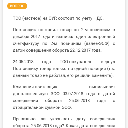
ВОПРОС
Инструменты
ТОО (частное) на ОУР, состоит по учету НДС.
Вебинары
Поставщик поставил товар по 2-м позициям в
декабре 2017 года и выписал один электронный
Справочник бухгалтера
счет-фактуру по 2-м позициям (далее-ЭСФ) с
датой совершения оборота 22.12.2017 года.
Участник ВЭД
24.05.2018 года ТОО-покупатель вернул
Практика ИП
Поставщику товар только по одной позиции (т.к.
данный товар не работал, его решили заменить).
Кадры. Труд. Зарплата.
Компания-поставщик выписывает
Учет по отраслям
дополнительную ЭСФ 03.07.2018 года с датой
совершения оборота 25.06.2018 года с
Юридический помощник
отрицательной суммой ЭСФ.
Правильно ли указывать дату совершения
Интернет-магазин
оборота 25.06.2018 года? Какая дата совершения