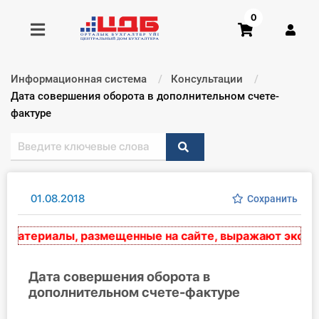
0
Информационная система
Консультации
Получить консультацию
Текущий:
Дата совершения оборота в дополнительном счете-
фактуре
Купить доступ
Главная ИС
01.08.2018
Сохранить
Формы
атериалы, размещенные на сайте, выражают экспертн
Консультации
Правовая база
Дата совершения оборота в
дополнительном счете-фактуре
Библиотека бухгалтера