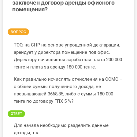
заключен договор аренды офисного
помещения?
Инструменты
Вебинары
ВОПРОС
Справочник бухгалтера
ТОО, на СНР на основе упрощенной декларации,
арендует у директора помещение под офис.
Участник ВЭД
Директору начисляется заработная плата 200 000
тенге и плата за аренду 180 000 тенге.
Практика ИП
Как правильно исчислять отчисления на ОСМС –
Кадры. Труд. Зарплата.
с общей суммы полученного дохода, не
превышающей 3668,85, либо с суммы 180 000
Учет по отраслям
тенге по договору ГПХ 5 %?
Юридический помощник
ОТВЕТ
Для начала необходимо разделить данные
Интернет-магазин
доходы, т.к.: