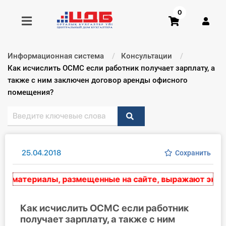
0
Информационная система
Консультации
Получить консультацию
Текущий:
Как исчислить ОСМС если работник получает зарплату, а
также с ним заключен договор аренды офисного
помещения?
Купить доступ
Главная ИС
Формы
25.04.2018
Сохранить
Консультации
материалы, размещенные на сайте, выражают эксперт
Правовая база
Как исчислить ОСМС если работник
Библиотека бухгалтера
получает зарплату, а также с ним