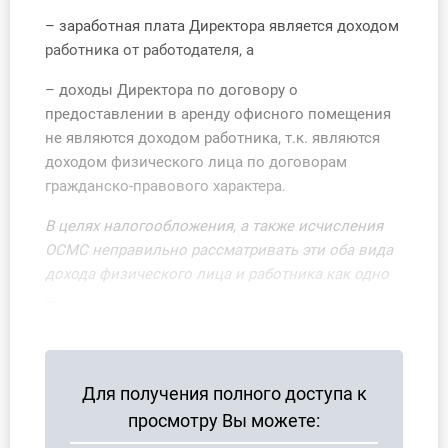
О Системе
– заработная плата Директора является доходом
работника от работодателя, а
Обучение
– доходы Директора по договору о
Тарифы
предоставлении в аренду офисного помещения
не являются доходом работника, т.к. являются
Тестирование для
доходом физического лица по договорам
бухгалтера
гражданско-правового характера.
В целях налогообложения, а также исчисления
ОСМС неправильно рассматривать эти оба вида
дохода физического лица и работника как одно
...
Для получения полного доступа к
просмотру Вы можете: