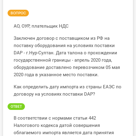
Инструменты
ВОПРОС
Вебинары
АО, ОУР, плательщик НДС
Заключен договор с поставщиком из РФ на
Справочник бухгалтера
поставку оборудования на условиях поставки
DAP - г.Нур-Султан. Дата талона о прохождении
Участник ВЭД
государственной границы - апрель 2020 года,
оборудование доставлено перевозчиком 05 мая
Практика ИП
2020 года в указанное место поставки.
Кадры. Труд. Зарплата.
Как определить дату импорта из страны ЕАЭС по
договору на условиях поставки DAP?
Учет по отраслям
ОТВЕТ
Юридический помощник
В соответствии с нормами статьи 442
Налогового кодекса датой совершения
Интернет-магазин
облагаемого импорта является дата принятия