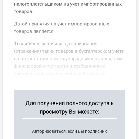
налогоплательщиком на учет импортированных
О Системе
товаров.
Обучение
Датой принятия на учет импортированных
товаров является:
Тарифы
1) наиболее ранняя из дат признания
Тестирование для
(отражения) таких товаров в бухгалтерском учете
бухгалтера
в соответствии с международными стандартами
финансовой отчетности и требованиями
законодательства Республики Казахстан ...
Для получения полного доступа к
просмотру Вы можете:
Авторизоваться, если Вы подписчик