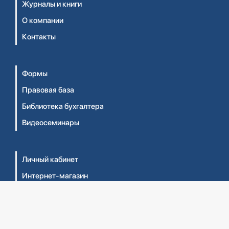
Журналы и книги
О компании
Контакты
Формы
Правовая база
Библиотека бухгалтера
Видеосеминары
Личный кабинет
Интернет-магазин
Правила оказания услуг ТОО 'Центральный дом
бухгалтера №1' (Оферта)
Правила оказания услуг ТОО 'ЦДБ Education'