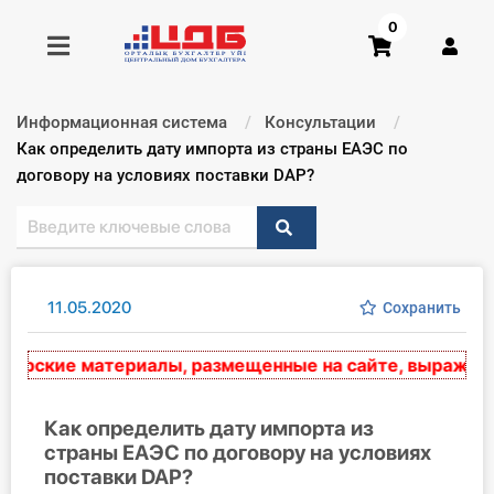
0
Информационная система
Консультации
Получить консультацию
Текущий:
Как определить дату импорта из страны ЕАЭС по
договору на условиях поставки DAP?
Купить доступ
Главная ИС
11.05.2020
Сохранить
Формы
рские материалы, размещенные на сайте, выражают эк
Консультации
Правовая база
Как определить дату импорта из
страны ЕАЭС по договору на условиях
поставки DAP?
Библиотека бухгалтера