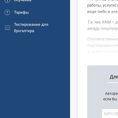
Обучение
работы, услуги
виде либо в эл
Тарифы
Т.е. чек ККМ –
Тестирование для
между покупате
бухгалтера
Соответственно
подтверждением
в целях отнесен
Для
Автори
если Вы