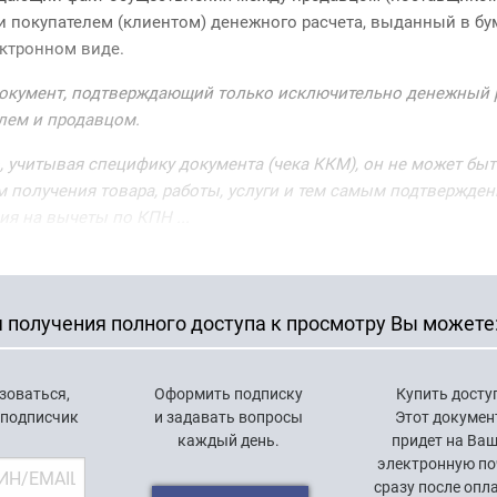
) и покупателем (клиентом) денежного расчета, выданный в б
ектронном виде.
 документ, подтверждающий только исключительно денежный 
лем и продавцом.
, учитывая специфику документа (чека ККМ), он не может быт
 получения товара, работы, услуги и тем самым подтвержден
ия на вычеты по КПН ...
 получения полного доступа к просмотру Вы можете
зоваться,
Оформить подписку
Купить досту
 подписчик
и задавать вопросы
Этот докумен
каждый день.
придет на Ва
электронную по
сразу после опл