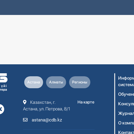
Информ
Астана
Алматы
Регионы
систем
Обучен
Казахстан, г.
На карте
Консул
Астана, ул. Петрова, 8/1
Журнал
astana@cdb.kz
О комп
Контак