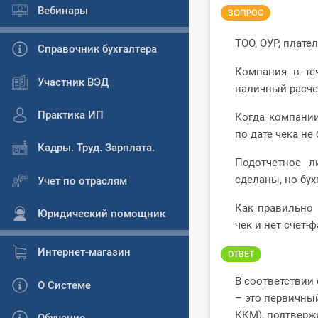
Вебинары
ВОПРОС
ТОО, ОУР, плате
Справочник бухгалтера
Компания в те
Участник ВЭД
наличный расче
Практика ИП
Когда компани
по дате чека не 
Кадры. Труд. Зарплата.
Подотчетное л
сделаны, но бух
Учет по отраслям
Как правильно 
Юридический помощник
чек и нет счет-
Интернет-магазин
ОТВЕТ
В соответствии 
О Системе
– это первичны
ККМ), подтверж