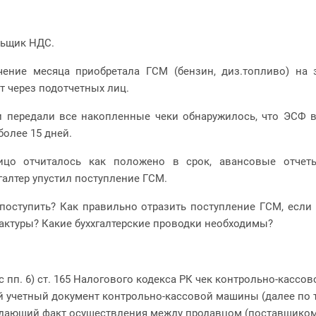
льщик НДС.
чение месяца приобретала ГСМ (бензин, диз.топливо) на 
т через подотчетных лиц.
и передали все накопленные чеки обнаружилось, что ЭСФ
более 15 дней.
ицо отчиталось как положено в срок, авансовые отчет
галтер упустил поступление ГСМ.
поступить? Как правильно отразить поступление ГСМ, если 
фактуры? Какие буххгалтерские проводки необходимы?
с пп. 6) ст. 165 Налогового кодекса РК чек контрольно-касс
й учетный документ контрольно-кассовой машины (далее по т
дающий факт осуществления между продавцом (поставщиком