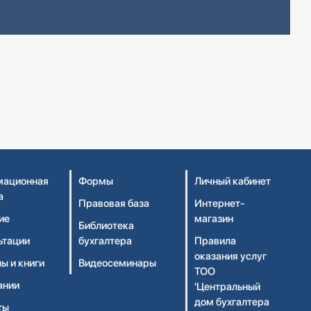
ационная
Формы
Личный кабинет
а
Правовая база
Интернет-
ие
магазин
Библиотека
ьтации
бухгалтера
Правила
оказания услуг
ы и книги
Видеосеминары
ТОО
ании
'Центральный
дом бухгалтера
ты