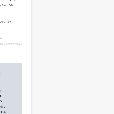
умажном
расчет
ь
ием расхода
:
п
т
шу
чту
аты.