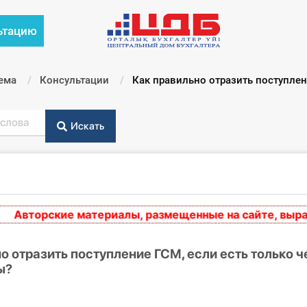
ьтацию
ема
Консультации
Текущий:
Как правильно отразить поступлени
Искать
вторские материалы, размещенные на сайте, выражаю
о отразить поступление ГСМ, если есть только че
ы?