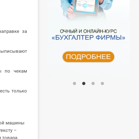
заправке за
 выписывают
ы по чекам
есть только
овой машины
ексту –
 товара,