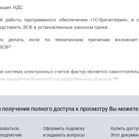
льщик НДС.
й работы программного обеспечения «1С-бухгалтерия», в 
дставить ЭСФ в установленные законом сроки.
мо делать, если по техническим причинам возникает
 ЭСФ?
 система электронных счетов фактур является самостоятел
 продуктом Комитета государственных доходов РК.
 получения полного доступа к просмотру Вы можете
зоваться,
Оформить подписку
Купить досту
 подписчик
и задавать вопросы
Этот докумен