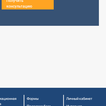
Получить
консультацию
ационная
Формы
Личный кабинет
а