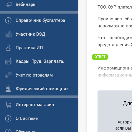
Вебинары
ТОО, ОУР, плате
Произошел сбо
Справочник бухгалтера
невозможно пре
Участник ВЭД
Что необходи
представления
Практика ИП
ОТВЕТ
Кадры. Труд. Зарплата.
Информационная
Учет по отраслям
информационным
Юридический помощник
Для
Интернет-магазин
О Системе
Автори
если Вы