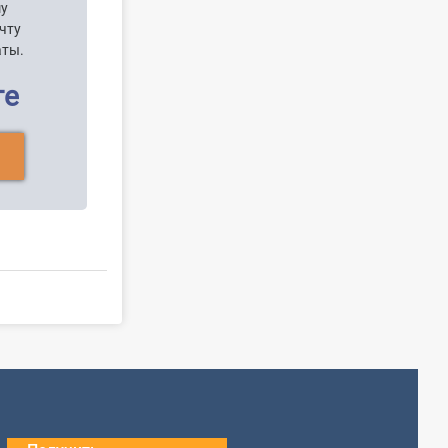
шу
чту
аты.
ге