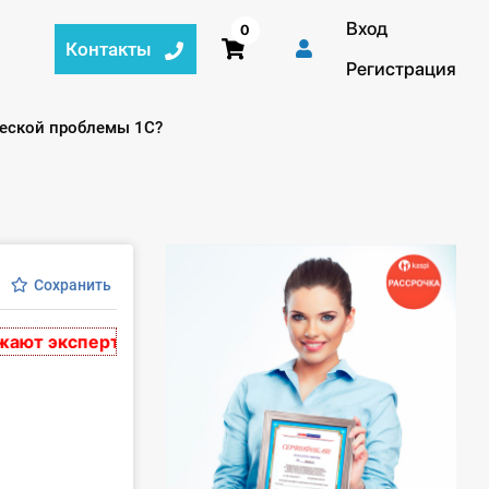
Вход
0
Контакты
Регистрация
ческой проблемы 1С?
Сохранить
 экспертное мнение и носят рекомендательный характ