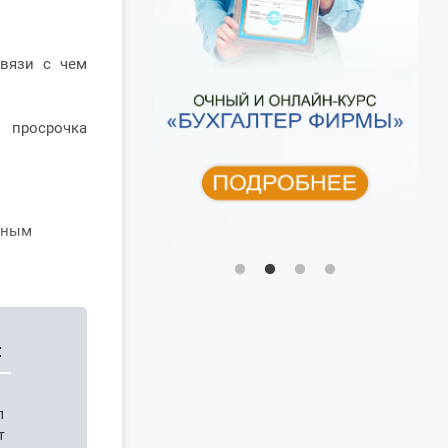
связи с чем
 просрочка
ьным
:
п
т