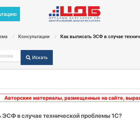
ьтацию
ема
Консультации
Текущий:
Как выписать ЭСФ в случае техни
Искать
торские материалы, размещенные на сайте, выражают
ь ЭСФ в случае технической проблемы 1С?