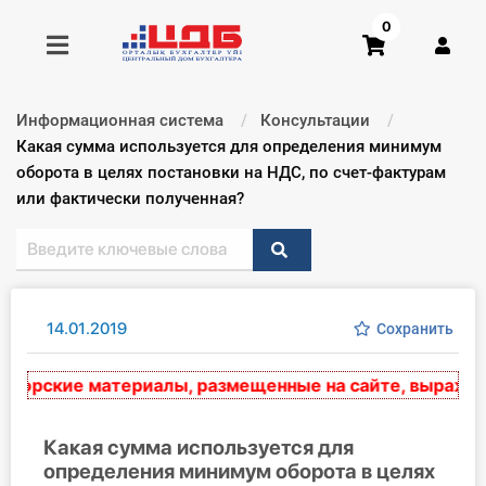
0
Информационная система
Консультации
Получить консультацию
Текущий:
Какая сумма используется для определения минимум
оборота в целях постановки на НДС, по счет-фактурам
или фактически полученная?
Купить доступ
Главная ИС
Формы
14.01.2019
Сохранить
Консультации
орские материалы, размещенные на сайте, выражают э
Правовая база
Какая сумма используется для
Библиотека бухгалтера
определения минимум оборота в целях