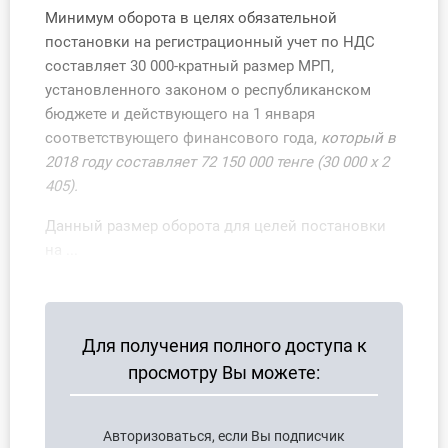
О Системе
Минимум оборота в целях обязательной
постановки на регистрационный учет по НДС
Обучение
составляет 30 000-кратный размер МРП,
установленного законом о республиканском
Тарифы
бюджете и действующего на 1 января
соответствующего финансового года,
который в
Тестирование для
2018 году составляет 72 150 000 тенге (30 000 х 2
бухгалтера
405).
Данный размер оборота для целей постановки
на ...
Для получения полного доступа к
просмотру Вы можете:
Авторизоваться, если Вы подписчик