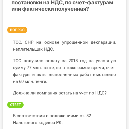
постановки на НДС, по счет-фактурам
или фактически полученная?
Инструменты
Вебинары
ВОПРОС
Справочник бухгалтера
ТОО, СНР на основе упрощенной декларации,
неплательщик НДС.
Участник ВЭД
ТОО получило оплату за 2018 год на условную
Практика ИП
сумму 77 млн. тенге, но в тоже самое время, счет-
фактуры и акты выполненных работ выставило
Кадры. Труд. Зарплата.
на 60 млн. тенге.
Учет по отраслям
Должна ли компания встать на учет по НДС?
Юридический помощник
ОТВЕТ
В соответствии с положениями ст. 82
Интернет-магазин
Налогового кодекса РК: