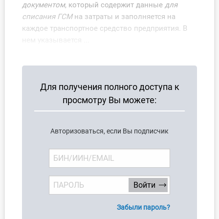
документом
, который содержит данные
для
О Системе
списания ГСМ
на затраты и заполняется на
каждое транспортное средство предприятия. В
Обучение
нем указывается ...
Тарифы
Тестирование для
Для получения полного доступа к
бухгалтера
просмотру Вы можете:
Авторизоваться, если Вы подписчик
Забыли пароль?