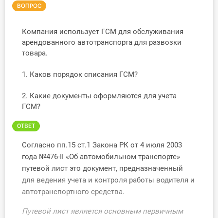
ВОПРОС
Инструменты
Компания использует ГСМ для обслуживания
Вебинары
арендованного автотранспорта для развозки
товара.
Справочник бухгалтера
1. Каков порядок списания ГСМ?
Участник ВЭД
2. Какие документы оформляются для учета
ГСМ?
Практика ИП
ОТВЕТ
Кадры. Труд. Зарплата.
Согласно пп.15 ст.1 Закона РК от 4 июля 2003
Учет по отраслям
года №476-II «Об автомобильном транспорте»
путевой лист это документ, предназначенный
Юридический помощник
для ведения учета и контроля работы водителя и
автотранспортного средства.
Интернет-магазин
Путевой лист является основным первичным