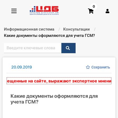
0
Информационная система
Консультации
Получить консультацию
Текущий:
Какие документы оформляются для учета ГСМ?
Купить доступ
Главная ИС
20.09.2019
Сохранить
Формы
ещенные на сайте, выражают экспертное мнение и но
Консультации
Какие документы оформляются для
учета ГСМ?
Правовая база
Библиотека бухгалтера