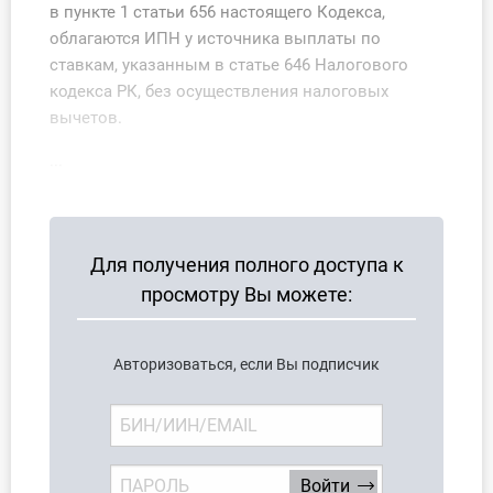
в пункте 1 статьи 656 настоящего Кодекса,
О Системе
облагаются ИПН у источника выплаты по
ставкам, указанным в статье 646 Налогового
Обучение
кодекса РК, без осуществления налоговых
вычетов.
Тарифы
...
Тестирование для
бухгалтера
Для получения полного доступа к
просмотру Вы можете:
Авторизоваться, если Вы подписчик