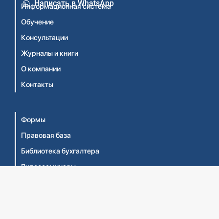
Написать в WhatsApp
Информационная система
Обучение
Консультации
Журналы и книги
О компании
Контакты
Формы
Правовая база
Библиотека бухгалтера
Видеосеминары
Личный кабинет
Интернет-магазин