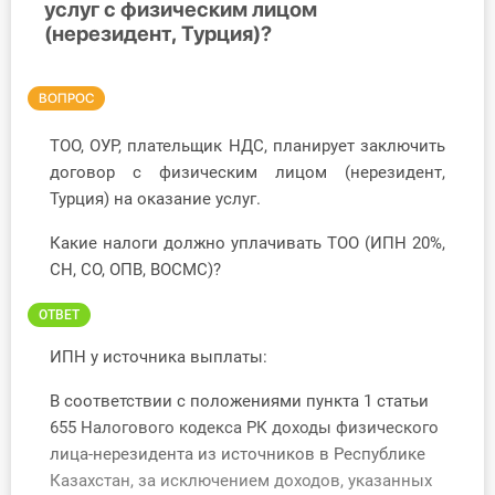
услуг с физическим лицом
(нерезидент, Турция)?
Инструменты
Вебинары
ВОПРОС
Справочник бухгалтера
ТОО, ОУР, плательщик НДС, планирует заключить
договор с физическим лицом (нерезидент,
Участник ВЭД
Турция) на оказание услуг.
Какие налоги должно уплачивать ТОО (ИПН 20%,
Практика ИП
СН, СО, ОПВ, ВОСМС)?
Кадры. Труд. Зарплата.
ОТВЕТ
Учет по отраслям
ИПН у источника выплаты:
Юридический помощник
В соответствии с положениями пункта 1 статьи
655 Налогового кодекса РК доходы физического
лица-нерезидента из источников в Республике
Интернет-магазин
Казахстан, за исключением доходов, указанных