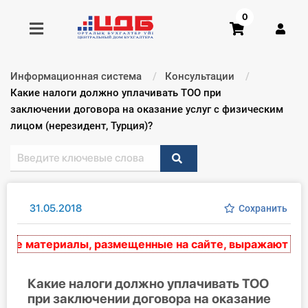
0
Информационная система
Консультации
Получить консультацию
Текущий:
Какие налоги должно уплачивать ТОО при
заключении договора на оказание услуг с физическим
лицом (нерезидент, Турция)?
Купить доступ
Главная ИС
Формы
31.05.2018
Сохранить
Консультации
е материалы, размещенные на сайте, выражают экспер
Правовая база
Какие налоги должно уплачивать ТОО
Библиотека бухгалтера
при заключении договора на оказание