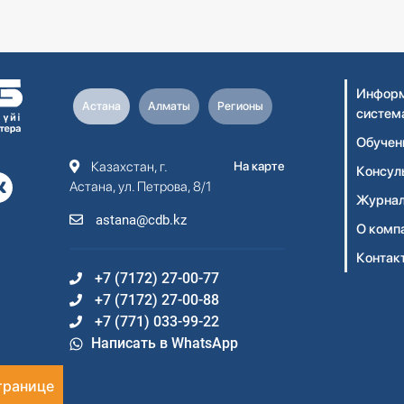
Информ
Астана
Алматы
Регионы
систем
Обучен
Казахстан, г.
На карте
Консул
Астана, ул. Петрова, 8/1
Журнал
astana@cdb.kz
О комп
Контак
+7 (7172) 27-00-77
+7 (7172) 27-00-88
+7 (771) 033-99-22
Написать в WhatsApp
транице