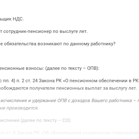
льщик НДС.
т сотрудник-пенсионер по выслуге лет.
е обязательства возникают по данному работнику?
енсионные взносы: (далее по тексту – ОПВ):
с пп. 4) п. 2 ст. 24 Закона РК «О пенсионном обеспечении в Р
обождаются получатели пенсионных выплат за выслугу лет.
 исчисление и удержание ОПВ с доходов Вашего работника – 
 не производится.
сления (далее по тексту – СО):
со ст. 8 Закона РК «Об обязательном социальном страховании»