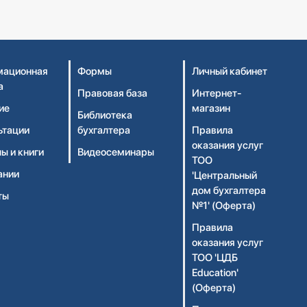
ационная
Формы
Личный кабинет
а
Правовая база
Интернет-
ие
магазин
Библиотека
ьтации
бухгалтера
Правила
оказания услуг
ы и книги
Видеосеминары
ТОО
ании
'Центральный
дом бухгалтера
ты
№1' (Оферта)
Правила
оказания услуг
ТОО 'ЦДБ
Education'
(Оферта)