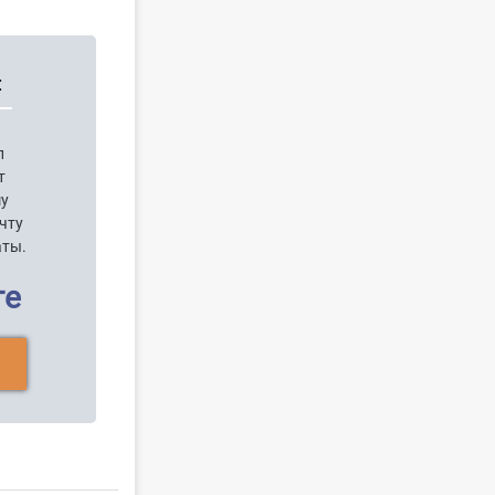
:
п
т
шу
чту
аты.
ге