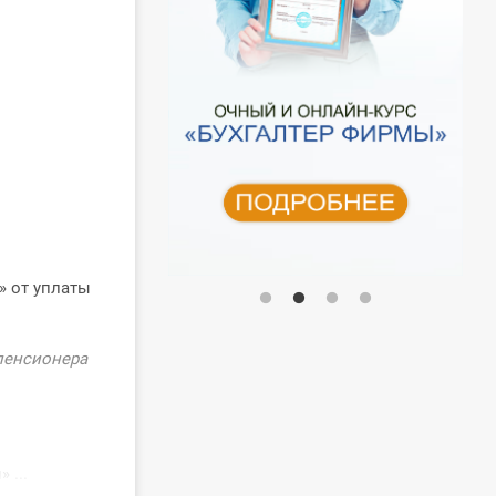
К» от уплаты
пенсионера
 ...