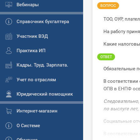
Вебинары
ВОПРОС
ТОО, ОУР, плате
Справочник бухгалтера
На работу приня
Участник ВЭД
Какие налоговы
Практика ИП
ОТВЕТ
Кадры. Труд. Зарплата.
Обязательные п
Учет по отраслям
В соответствии 
ОПВ в ЕНПФ осв
Юридический помощник
Следовательно,
по выслуге лет,
Интернет-магазин
Социальные отчи
О Системе
В соответствии 