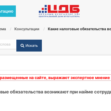
ьтацию
ема
Консультации
Текущий:
Какие налоговые обязательства в
Искать
ещенные на сайте, выражают экспертное мнение и но
вые обязательства возникают при найме сотруд