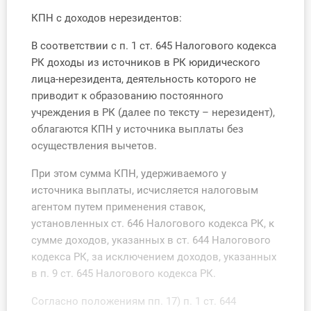
О Системе
КПН с доходов нерезидентов:
Обучение
В соответствии с п. 1 ст. 645 Налогового кодекса
РК доходы из источников в РК юридического
Тарифы
лица-нерезидента, деятельность которого не
приводит к образованию постоянного
Тестирование для
учреждения в РК (далее по тексту – нерезидент),
бухгалтера
облагаются КПН у источника выплаты без
осуществления вычетов.
При этом сумма КПН, удерживаемого у
источника выплаты, исчисляется налоговым
агентом путем применения ставок,
установленных ст. 646 Налогового кодекса РК, к
сумме доходов, указанных в ст. 644 Налогового
кодекса РК, за исключением доходов, указанных
в п. 9 ст. 645 Налогового кодекса РК.
Согласно положениям пп. 17) п. 1 ст. 644