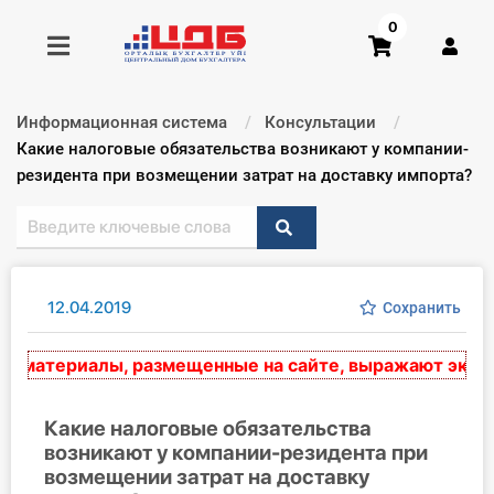
0
Информационная система
Консультации
Получить консультацию
Текущий:
Какие налоговые обязательства возникают у компании-
резидента при возмещении затрат на доставку импорта?
Купить доступ
Главная ИС
12.04.2019
Сохранить
Формы
материалы, размещенные на сайте, выражают экспертн
Консультации
Правовая база
Какие налоговые обязательства
возникают у компании-резидента при
возмещении затрат на доставку
Библиотека бухгалтера