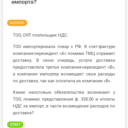
импорта?
Инструменты
Вебинары
ВОПРОС
ТОО, ОУР, плательщик НДС.
Справочник бухгалтера
ТОО импортировала товар с РФ. В счет-фактуре
Участник ВЭД
компания-нерезидент «А» помимо ТМЦ отражает
доставку. В свою очередь, услуги доставки
Практика ИП
предоставляла третья компания-нерезидент «В»,
а компания импортер возмещает свои расходы
Кадры. Труд. Зарплата.
по доставке, так как оплатила их компании «B».
Учет по отраслям
Какие налоговые обязательства возникают у
ТОО, помимо представления ф. 328.00 и оплаты
Юридический помощник
НДС за импорт, в части возмещения расходов по
доставке?
Интернет-магазин
ОТВЕТ