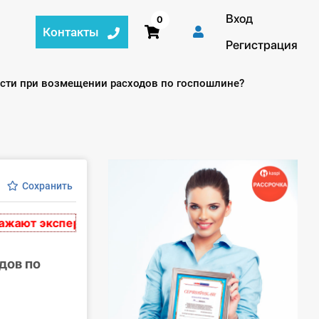
Вход
0
Контакты
Регистрация
сти при возмещении расходов по госпошлине?
Сохранить
т экспертное мнение и носят рекомендательный хара
дов по