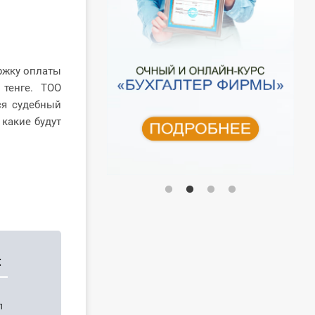
ержку оплаты
 тенге. ТОО
ся судебный
 какие будут
:
п