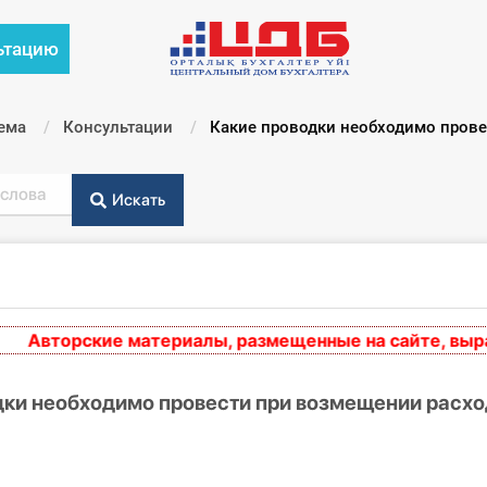
ьтацию
ема
Консультации
Текущий:
Какие проводки необходимо прове
Искать
вторские материалы, размещенные на сайте, выражаю
дки необходимо провести при возмещении расхо