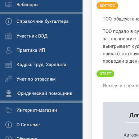
Вебинары
ВОПРОС
ТОО, общеустан
Справочник бухгалтера
ТОО подало в су
Участник ВЭД
за эл.энергию
выигрывает су
Практика ИП
приказ), котору
проводки в дан
Кадры. Труд. Зарплата.
ОТВЕТ
Учет по отраслям
Исходя из принц
Юридический помощник
Интернет-магазин
Для
О Системе
Автори