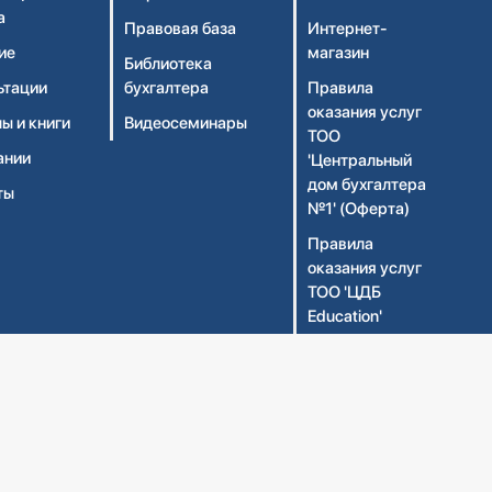
а
Правовая база
Интернет-
ие
магазин
Библиотека
ьтации
бухгалтера
Правила
оказания услуг
ы и книги
Видеосеминары
ТОО
ании
'Центральный
дом бухгалтера
ты
№1' (Оферта)
Правила
оказания услуг
ТОО 'ЦДБ
Education'
(Оферта)
Политика
конфиденциальности