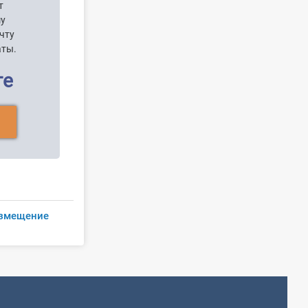
т
шу
чту
аты.
ге
змещение