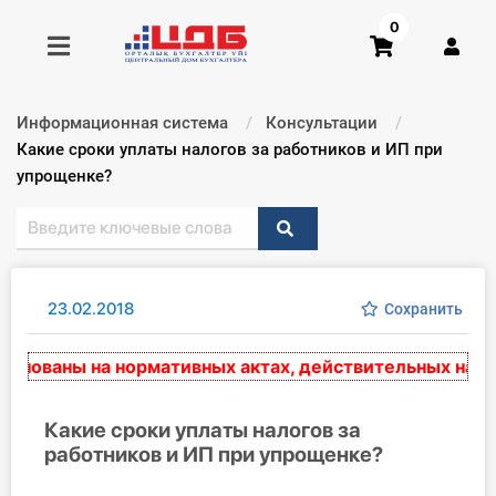
0
Информационная система
Консультации
Получить консультацию
Текущий:
Какие сроки уплаты налогов за работников и ИП при
упрощенке?
Купить доступ
Главная ИС
23.02.2018
Сохранить
Формы
ованы на нормативных актах, действительных на мом
Консультации
Правовая база
Какие сроки уплаты налогов за
работников и ИП при упрощенке?
Библиотека бухгалтера