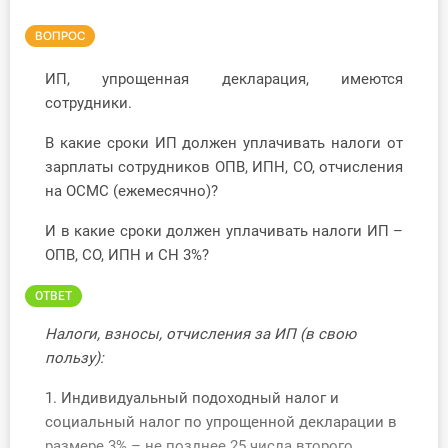
Инструменты
ВОПРОС
Вебинары
ИП, упрощенная декларация, имеются
сотрудники.
Справочник бухгалтера
В какие сроки ИП должен уплачивать налоги от
зарплаты сотрудников ОПВ, ИПН, СО, отчисления
Участник ВЭД
на ОСМС (ежемесячно)?
Практика ИП
И в какие сроки должен уплачивать налоги ИП –
ОПВ, СО, ИПН и СН 3%?
Кадры. Труд. Зарплата.
ОТВЕТ
Учет по отраслям
Налоги, взносы, отчисления за ИП (в свою
пользу):
Юридический помощник
1. Индивидуальный подоходный налог и
Интернет-магазин
социальный налог по упрощенной декларации в
размере 3% – не позднее 25 числа второго