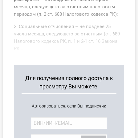
О Системе
месяца, следующего за отчетным налоговым
периодом (п. 2 ст. 688 Налогового кодекса РК);
Обучение
2. Социальные отчисления – не позднее 25
Тарифы
числа месяца, следующего за отчетным (ст. 689
Налогового кодекса РК, п. 1 и 2-1 ст. 16 Закона
Тестирование для
РК ...
бухгалтера
Для получения полного доступа к
просмотру Вы можете:
Авторизоваться, если Вы подписчик