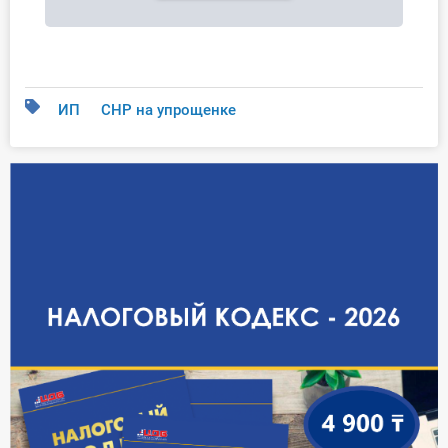
ИП
СНР на упрощенке