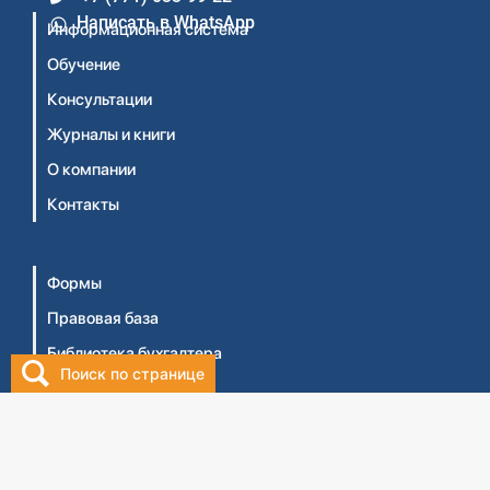
Написать в WhatsApp
Информационная система
Обучение
Консультации
Журналы и книги
О компании
Контакты
Формы
Правовая база
Библиотека бухгалтера
Поиск по странице
Видеосеминары
Личный кабинет