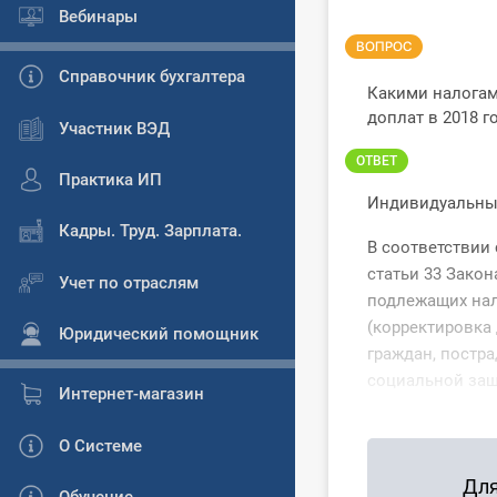
Вебинары
ВОПРОС
Справочник бухгалтера
Какими налогам
доплат в 2018 г
Участник ВЭД
ОТВЕТ
Практика ИП
Индивидуальный
Кадры. Труд. Зарплата.
В соответствии 
статьи 33 Закон
Учет по отраслям
подлежащих на
(корректировка
Юридический помощник
граждан, постр
социальной защи
Интернет-магазин
О Системе
Для