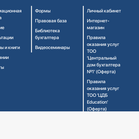
ационная
Формы
Личный кабинет
а
Правовая база
Интернет-
ие
магазин
Библиотека
ьтации
бухгалтера
Правила
оказания услуг
ы и книги
Видеосеминары
ТОО
ании
'Центральный
дом бухгалтера
ты
№1' (Оферта)
Правила
оказания услуг
ТОО 'ЦДБ
Education'
(Оферта)
Политика
конфиденциальности