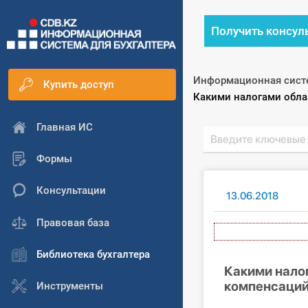
Получить консул
Информационная сист
Купить доступ
Текущий:
Какими налогами облаг
Главная ИС
Формы
Консультации
13.06.2018
Правовая база
А
Библиотека бухгалтера
Какими налог
компенсаций 
Инструменты