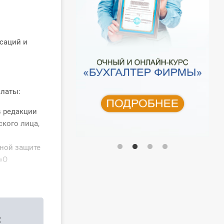
саций и
платы:
в редакции
ского лица,
ьной защите
«О
: