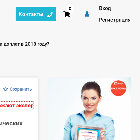
Вход
0
Контакты
Регистрация
 доплат в 2018 году?
Сохранить
т экспертное мнение и носят рекомендательный харак
гических