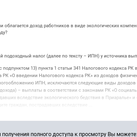
и облагается доход работников в виде экологических компен
оду?
 подоходный налог (далее по тексту – ИПН) у источника вы
с подпунктом 13) пункта 1 статьи 341 Налогового кодекса РК 
а РК «О введении Налогового кодекса РК» из доходов физиче
логообложению ИПН, исключаются следующие виды доходов
 дохода) – выплаты в соответствии с законами РК «О социал
адавших вследствие экологического бедствия в Приаралье» и 
те граждан, пострадавших вследствие ...
 получения полного доступа к просмотру Вы можете