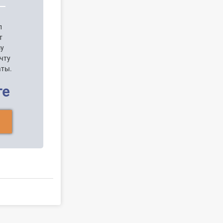
п
т
шу
чту
аты.
ге