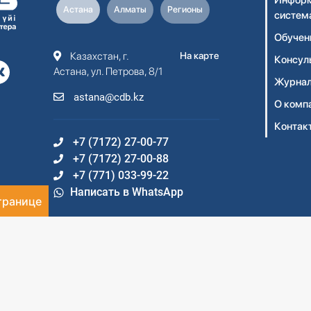
Информ
Астана
Алматы
Регионы
систем
Обучен
Казахстан, г.
На карте
Консул
Астана, ул. Петрова, 8/1
Журнал
astana@cdb.kz
О комп
Контак
+7 (7172) 27-00-77
+7 (7172) 27-00-88
+7 (771) 033-99-22
Написать в WhatsApp
транице