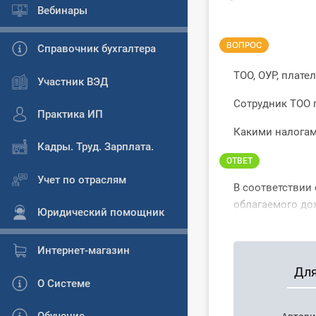
Вебинары
ВОПРОС
Справочник бухгалтера
ТОО, ОУР, плате
Участник ВЭД
Сотрудник ТОО 
Практика ИП
Какими налогам
Кадры. Труд. Зарплата.
ОТВЕТ
Учет по отраслям
В соответствии 
облагаемого дох
Юридический помощник
Интернет-магазин
Для
О Системе