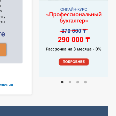
п
т
шу
чту
аты.
ге
исления