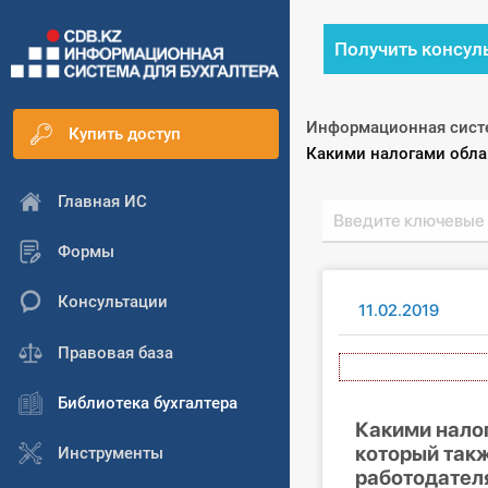
Получить консул
Информационная сист
Купить доступ
Текущий:
Какими налогами облаг
Главная ИС
Формы
Консультации
11.02.2019
Правовая база
Библиотека бухгалтера
Какими налог
который такж
Инструменты
работодател