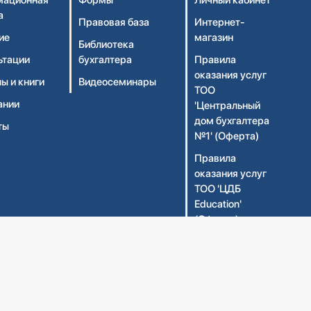
ационная
Формы
Личный кабинет
а
Правовая база
Интернет-
ие
магазин
Библиотека
ьтации
бухгалтера
Правила
оказания услуг
ы и книги
Видеосеминары
ТОО
ании
'Центральный
дом бухгалтера
ты
№1' (Оферта)
Правила
оказания услуг
ТОО 'ЦДБ
Education'
(Оферта)
Политика
конфиденциальности