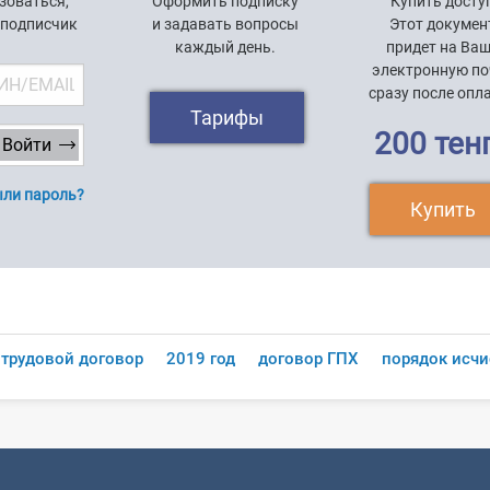
зоваться,
Оформить подписку
Купить досту
 подписчик
и задавать вопросы
Этот докумен
каждый день.
придет на Ва
электронную по
сразу после опл
Тарифы
200 тен
ли пароль?
Купить
трудовой договор
2019 год
договор ГПХ
порядок исч