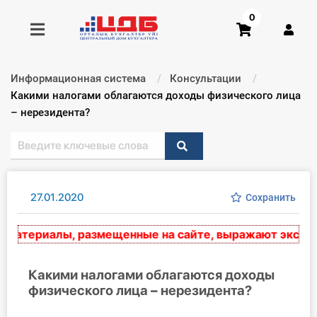
0
Информационная система
Консультации
Получить консультацию
Текущий:
Какими налогами облагаются доходы физического лица
– нерезидента?
Купить доступ
Главная ИС
27.01.2020
Сохранить
Формы
териалы, размещенные на сайте, выражают экспертное
Консультации
Правовая база
Какими налогами облагаются доходы
физического лица – нерезидента?
Библиотека бухгалтера