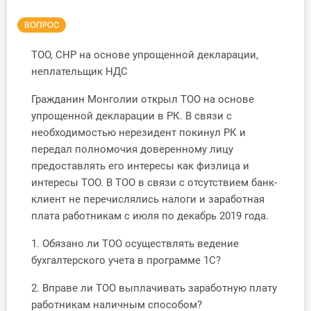
Инструменты
ВОПРОС
Вебинары
ТОО, СНР на основе упрощенной декларации,
неплательщик НДС
Справочник бухгалтера
Гражданин Монголии открыл ТОО на основе
упрощенной декларации в РК. В связи с
Участник ВЭД
необходимостью нерезидент покинул РК и
передал полномочия доверенному лицу
Практика ИП
предоставлять его интересы как физлица и
интересы ТОО. В ТОО в связи с отсутствием банк-
Кадры. Труд. Зарплата.
клиент не перечислялись налоги и заработная
плата работникам с июля по декабрь 2019 года.
Учет по отраслям
1. Обязано ли ТОО осуществлять ведение
Юридический помощник
бухгалтерского учета в программе 1С?
2. Вправе ли ТОО выплачивать заработную плату
Интернет-магазин
работникам наличным способом?