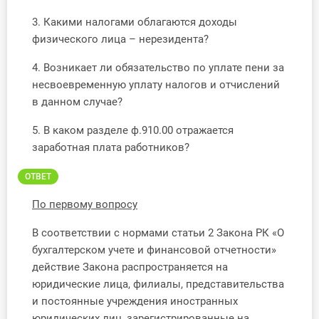
О Системе
3. Какими налогами облагаются доходы
физического лица – нерезидента?
Обучение
4. Возникает ли обязательство по уплате пени за
Тарифы
несвоевременную уплату налогов и отчислений
в данном случае?
Тестирование для
бухгалтера
5. В каком разделе ф.910.00 отражается
заработная плата работников?
ОТВЕТ
По первому вопросу
В соответствии с нормами статьи 2 Закона РК «О
бухгалтерском учете и финансовой отчетности»
действие Закона распространяется на
юридические лица, филиалы, представительства
и постоянные учреждения иностранных
юридических лиц, зарегистрированные на