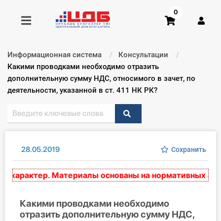
0
Информационная система
Консультации
Получить консультацию
Текущий:
Какими проводками необходимо отразить
дополнительную сумму НДС, относимого в зачет, по
деятельности, указанной в ст. 411 НК РК?
Купить доступ
Главная ИС
Формы
28.05.2019
Сохранить
Консультации
характер. Материалы основаны на нормативных актах
Правовая база
Какими проводками необходимо
Библиотека бухгалтера
отразить дополнительную сумму НДС,