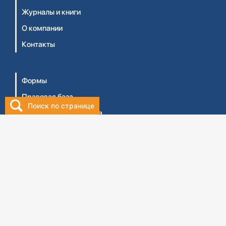
Журналы и книги
О компании
Контакты
Формы
Правовая база
Поиск по странице
Библиотека бухгалтера
Видеосеминары
Личный кабинет
Интернет-магазин
Правила оказания услуг ТОО 'Центральный дом
бухгалтера №1' (Оферта)
Правила оказания услуг ТОО 'ЦДБ Education'