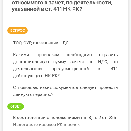
относимого в зачет, по деятельности,
указанной в ст. 411 НК РК?
Инструменты
Вебинары
ВОПРОС
Справочник бухгалтера
ТОО, ОУР, плательщик НДС.
Участник ВЭД
Какими проводкам необходимо отразить
дополнительную сумму зачета по НДС, по
Практика ИП
деятельности, предусмотренной ст 411
действующего НК РК?
Кадры. Труд. Зарплата.
С помощью каких документов следует провести
Учет по отраслям
данную операцию?
Юридический помощник
ОТВЕТ
В соответствии с положениями пп. 8) п. 2 ст. 225
Интернет-магазин
Налогового кодекса РК в целях