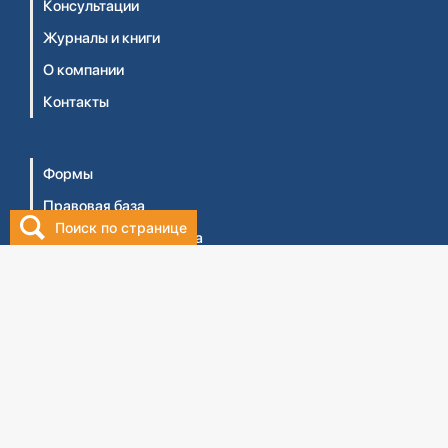
Консультации
Журналы и книги
О компании
Контакты
Формы
Правовая база
Поиск по странице
Библиотека бухгалтера
Видеосеминары
Личный кабинет
Интернет-магазин
Правила оказания услуг ТОО 'Центральный дом
бухгалтера №1' (Оферта)