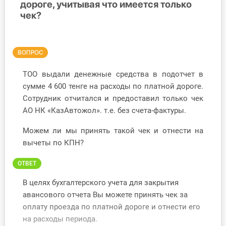
дороге, учитывая что имеется только
чек?
Инструменты
Вебинары
ВОПРОС
Справочник бухгалтера
ТОО выдали денежные средства в подотчет в
сумме 4 600 тенге на расходы по платной дороге.
Участник ВЭД
Сотрудник отчитался и предоставил только чек
АО НК «КазАвтожол». т.е. без счета-фактуры.
Практика ИП
Можем ли мы принять такой чек и отнести на
Кадры. Труд. Зарплата.
вычеты по КПН?
Учет по отраслям
ОТВЕТ
В целях бухгалтерского учета для закрытия
Юридический помощник
авансового отчета Вы можете принять чек за
оплату проезда по платной дороге и отнести его
Интернет-магазин
на расходы периода.