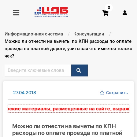
0
Информационная система
Консультации
Получить консультацию
Текущий:
Можно ли отнести на вычеты по КПН расходы по оплате
проезда по платной дороге, учитывая что имеется только
чек?
Купить доступ
Главная ИС
Формы
27.04.2018
Сохранить
Консультации
рские материалы, размещенные на сайте, выражают э
Правовая база
Можно ли отнести на вычеты по КПН
Библиотека бухгалтера
расходы по оплате проезда по платной