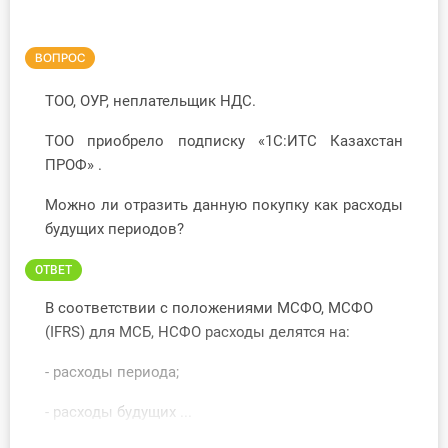
Инструменты
ВОПРОС
Вебинары
ТОО, ОУР, неплательщик НДС.
Справочник бухгалтера
ТОО приобрело подписку «1С:ИТС Казахстан
ПРОФ» .
Участник ВЭД
Можно ли отразить данную покупку как расходы
Практика ИП
будущих периодов?
Кадры. Труд. Зарплата.
ОТВЕТ
В соответствии с положениями МСФО, МСФО
Учет по отраслям
(IFRS) для МСБ, НСФО расходы делятся на:
Юридический помощник
- расходы периода;
- расходы будущих ...
Интернет-магазин