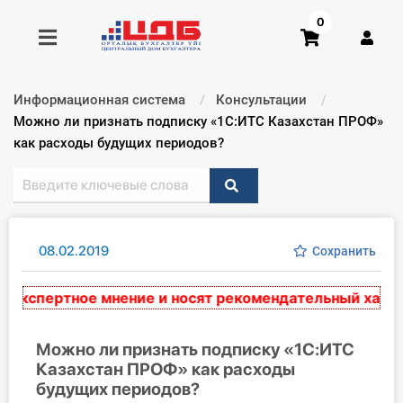
0
Информационная система
Консультации
Получить консультацию
Текущий:
Можно ли признать подписку «1С:ИТС Казахстан ПРОФ»
как расходы будущих периодов?
Купить доступ
Главная ИС
08.02.2019
Сохранить
Формы
кспертное мнение и носят рекомендательный характер
Консультации
Правовая база
Можно ли признать подписку «1С:ИТС
Казахстан ПРОФ» как расходы
будущих периодов?
Библиотека бухгалтера