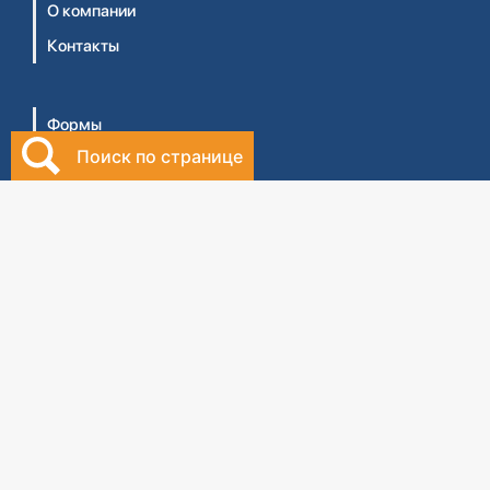
О компании
Контакты
Формы
Поиск по странице
Правовая база
Библиотека бухгалтера
Видеосеминары
Личный кабинет
Интернет-магазин
Правила оказания услуг ТОО 'Центральный дом
бухгалтера №1' (Оферта)
Правила оказания услуг ТОО 'ЦДБ Education'
(Оферта)