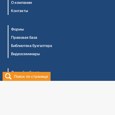
О компании
Контакты
Формы
Правовая база
Библиотека бухгалтера
Видеосеминары
Личный кабинет
Поиск по странице
Интернет-магазин
Правила оказания услуг ТОО 'Центральный дом
бухгалтера №1' (Оферта)
Правила оказания услуг ТОО 'ЦДБ Education'
(Оферта)