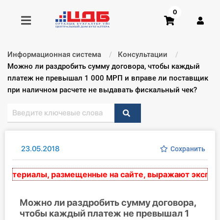
0
Информационная система
Консультации
Получить консультацию
Текущий:
Можно ли раздробить сумму договора, чтобы каждый
платеж не превышал 1 000 МРП и вправе ли поставщик
при наличном расчете не выдавать фискальный чек?
Купить доступ
Главная ИС
Формы
23.05.2018
Сохранить
Консультации
териалы, размещенные на сайте, выражают экспертно
Правовая база
Можно ли раздробить сумму договора,
Библиотека бухгалтера
чтобы каждый платеж не превышал 1