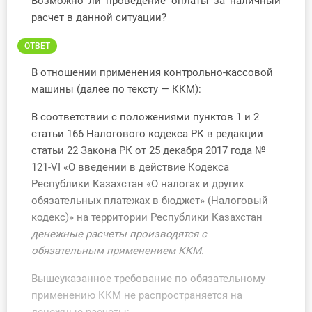
Возможно ли проведение оплаты за наличный
О Системе
расчет в данной ситуации?
Обучение
ОТВЕТ
В отношении применения контрольно-кассовой
Тарифы
машины (далее по тексту — ККМ):
Тестирование для
В соответствии с положениями пунктов 1 и 2
бухгалтера
статьи 166 Налогового кодекса РК в редакции
статьи 22 Закона РК от 25 декабря 2017 года №
121-VI «О введении в действие Кодекса
Республики Казахстан «О налогах и других
обязательных платежах в бюджет» (Налоговый
кодекс)» на территории Республики Казахстан
денежные расчеты производятся с
обязательным применением ККМ.
Вышеуказанное требование по обязательному
применению ККМ не распространяется на