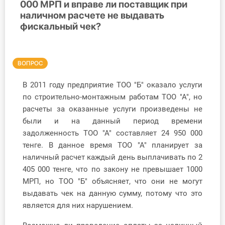
000 МРП и вправе ли поставщик при
наличном расчете не выдавать
Инструменты
фискальный чек?
Вебинары
ВОПРОС
Справочник бухгалтера
В 2011 году предприятие ТОО "Б" оказало услуги
Участник ВЭД
по строительно-монтажным работам ТОО "А", но
расчеты за оказанные услуги произведены не
Практика ИП
были и на данный период времени
задолженность ТОО "А" составляет 24 950 000
Кадры. Труд. Зарплата.
тенге. В данное время ТОО "А" планирует за
наличный расчет каждый день выплачивать по 2
Учет по отраслям
405 000 тенге, что по закону не превышает 1000
МРП, но ТОО "Б" объясняет, что они не могут
Юридический помощник
выдавать чек на данную сумму, потому что это
является для них нарушением.
Интернет-магазин