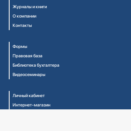
Журналы и книги
О компании
Контакты
Формы
Правовая база
Библиотека бухгалтера
Видеосеминары
Личный кабинет
Интернет-магазин
Правила оказания услуг ТОО 'Центральный дом
бухгалтера №1' (Оферта)
Правила оказания услуг ТОО 'ЦДБ Education'