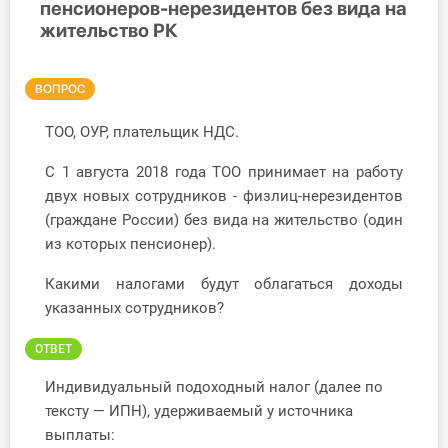
пенсионеров-нерезидентов без вида на
жительство РК
Инструменты
Вебинары
ВОПРОС
Справочник бухгалтера
ТОО, ОУР, плательщик НДС.
С 1 августа 2018 года ТОО принимает на работу
Участник ВЭД
двух новых сотрудников - физлиц-нерезидентов
(граждане России) без вида на жительство (один
Практика ИП
из которых пенсионер).
Кадры. Труд. Зарплата.
Какими налогами будут облагаться доходы
указанных сотрудников?
Учет по отраслям
ОТВЕТ
Юридический помощник
Индивидуальный подоходный налог (далее по
тексту — ИПН), удерживаемый у источника
Интернет-магазин
выплаты: