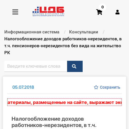
0
Информационная система
Консультации
Получить консультацию
Текущий:
Налогообложение доходов работников-нерезидентов, в
т.ч. пенсионеров-нерезидентов без вида на жительство
РК
Купить доступ
Главная ИС
Формы
05.07.2018
Сохранить
Консультации
материалы, размещенные на сайте, выражают экспертн
Правовая база
Налогообложение доходов
Библиотека бухгалтера
работников-нерезидентов, в т.ч.