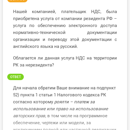
Инструменты
Нашей компанией, плательщик НДС, была
приобретена услуга от компании резидента РФ –
Вебинары
услуга по обеспечению электронного доступа
нормативно-технической документации
Справочник бухгалтера
организации и переводу этой документации с
английского языка на русский.
Участник ВЭД
Облагается ли данная услуга НДС на территории
Практика ИП
РК за нерезидента?
ОТВЕТ
Кадры. Труд. Зарплата.
Для начала обратим Ваше внимание на подпункт
Учет по отраслям
52) пункта 1 статьи 1 Налогового кодекса РК
согласно которому
роялти – платеж за
Юридический помощник
использование или право на использование
авторских прав,
в том числе на программное
Интернет-магазин
обеспечение, чертежи или модели, за
исключением полной или частичной реализации