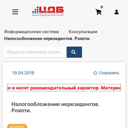
0
Информационная система
Консультации
Получить консультацию
Текущий:
Налогообложение нерезидентов. Роялти.
Купить доступ
Главная ИС
19.04.2018
Сохранить
Формы
е и носят рекомендательный характер. Материалы ос
Консультации
Налогообложение нерезидентов.
Роялти.
Правовая база
Библиотека бухгалтера
ВОПРОС