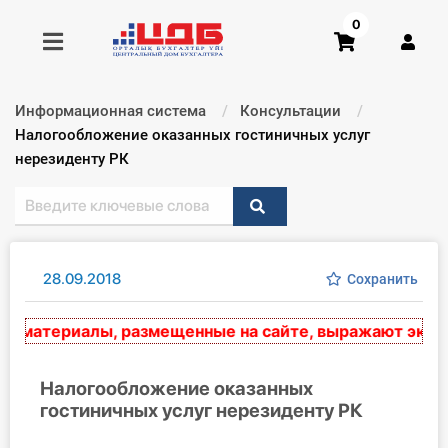
0
Информационная система
Консультации
Получить консультацию
Текущий:
Налогообложение оказанных гостиничных услуг
нерезиденту РК
Купить доступ
Главная ИС
28.09.2018
Сохранить
Формы
материалы, размещенные на сайте, выражают экспертн
Консультации
Правовая база
Налогообложение оказанных
гостиничных услуг нерезиденту РК
Библиотека бухгалтера