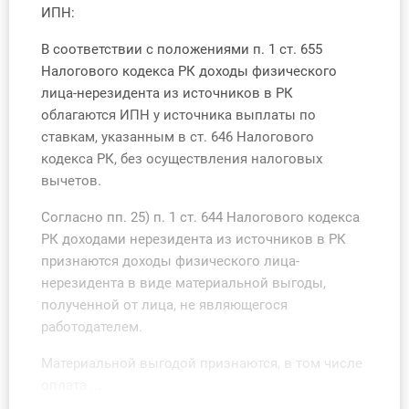
ИПН:
О Системе
В соответствии с положениями п. 1 ст. 655
Обучение
Налогового кодекса РК доходы физического
лица-нерезидента из источников в РК
Тарифы
облагаются ИПН у источника выплаты по
ставкам, указанным в ст. 646 Налогового
Тестирование для
кодекса РК, без осуществления налоговых
бухгалтера
вычетов.
Согласно пп. 25) п. 1 ст. 644 Налогового кодекса
РК доходами нерезидента из источников в РК
признаются доходы физического лица-
нерезидента в виде материальной выгоды,
полученной от лица, не являющегося
работодателем.
Материальной выгодой признаются, в том числе
оплата ...