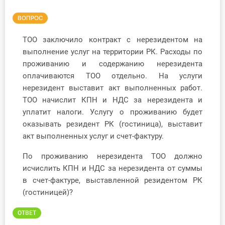
Инструменты
ВОПРОС
Вебинары
ТОО заключило контракт с нерезидентом на
выполнение услуг на территории РК. Расходы по
проживанию и содержанию нерезидента
Справочник бухгалтера
оплачиваются ТОО отдельно. На услуги
нерезидент выставит акт выполненных работ.
Участник ВЭД
ТОО начислит КПН и НДС за нерезидента и
Практика ИП
уплатит налоги. Услугу о проживанию будет
оказывать резидент РК (гостиница), выставит
Кадры. Труд. Зарплата.
акт выполненных услуг и счет-фактуру.
По проживанию нерезидента ТОО должно
Учет по отраслям
исчислить КПН и НДС за нерезидента от суммы
в счет-фактуре, выставленной резидентом РК
Юридический помощник
(гостиницей)?
Интернет-магазин
ОТВЕТ