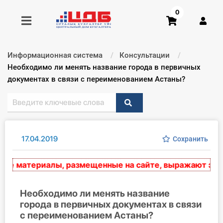
0
Информационная система
Консультации
Получить консультацию
Текущий:
Необходимо ли менять название города в первичных
документах в связи с переименованием Астаны?
Купить доступ
Главная ИС
17.04.2019
Сохранить
Формы
 материалы, размещенные на сайте, выражают экспер
Консультации
Правовая база
Необходимо ли менять название
города в первичных документах в связи
с переименованием Астаны?
Библиотека бухгалтера