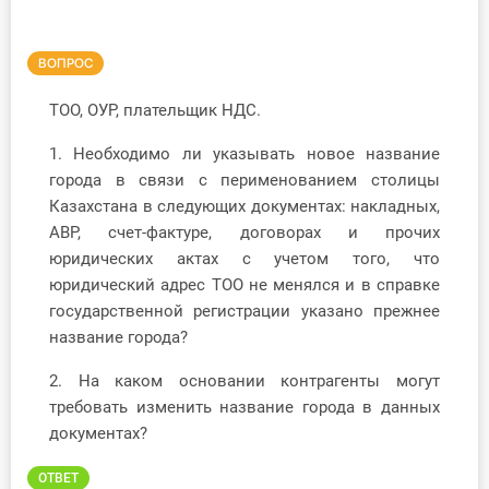
Инструменты
ВОПРОС
Вебинары
ТОО, ОУР, плательщик НДС.
Справочник бухгалтера
1. Необходимо ли указывать новое название
города в связи с перименованием столицы
Участник ВЭД
Казахстана в следующих документах: накладных,
АВР, счет-фактуре, договорах и прочих
Практика ИП
юридических актах с учетом того, что
юридический адрес ТОО не менялся и в справке
Кадры. Труд. Зарплата.
государственной регистрации указано прежнее
название города?
Учет по отраслям
2. На каком основании контрагенты могут
Юридический помощник
требовать изменить название города в данных
документах?
Интернет-магазин
ОТВЕТ