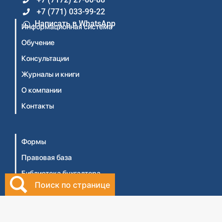
+7 (771) 033-99-22
Написать в WhatsApp
Информационная система
Обучение
Консультации
Журналы и книги
О компании
Контакты
Формы
Правовая база
Библиотека бухгалтера
Поиск по странице
Видеосеминары