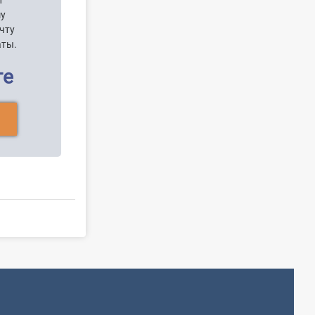
т
шу
чту
аты.
ге