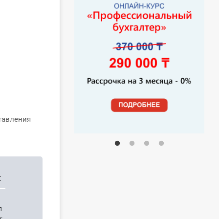
тавления
:
п