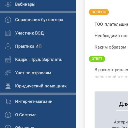
Вебинары
ВОПРОС
Справочник бухгалтера
ТОО, плательщи
Участник ВЭД
Необходимо вне
Практика ИП
Каким образом 
Кадры. Труд. Зарплата.
ОТВЕТ
В рассматривае
Учет по отраслям
налоговой отчет
Юридический помощник
Интернет-магазин
Для
О Системе
Автори