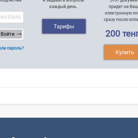
 подписчик
и задавать вопросы
Этот докумен
каждый день.
придет на Ва
электронную по
сразу после опл
Тарифы
200 тен
ли пароль?
Купить