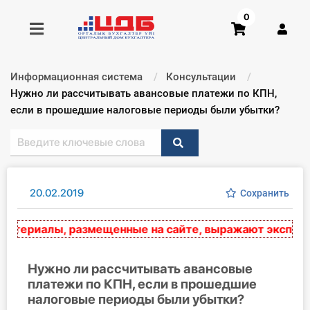
0
Информационная система
Консультации
Получить консультацию
Текущий:
Нужно ли рассчитывать авансовые платежи по КПН,
если в прошедшие налоговые периоды были убытки?
Купить доступ
Главная ИС
20.02.2019
Сохранить
Формы
териалы, размещенные на сайте, выражают экспертное
Консультации
Правовая база
Нужно ли рассчитывать авансовые
платежи по КПН, если в прошедшие
налоговые периоды были убытки?
Библиотека бухгалтера