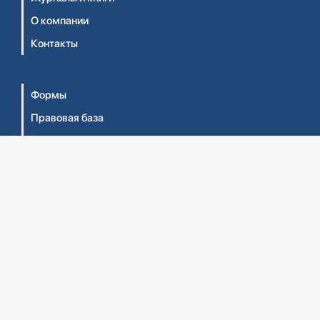
О компании
Контакты
Формы
Правовая база
Библиотека бухгалтера
Видеосеминары
Личный кабинет
Интернет-магазин
Правила оказания услуг ТОО 'Центральный дом
бухгалтера №1' (Оферта)
Правила оказания услуг ТОО 'ЦДБ Education'
(Оферта)