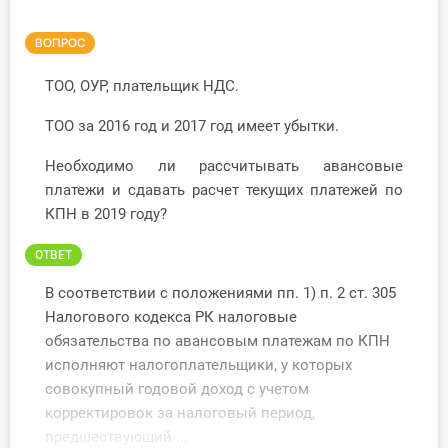
Инструменты
ВОПРОС
Вебинары
ТОО, ОУР, плательщик НДС.
ТОО за 2016 год и 2017 год имеет убытки.
Справочник бухгалтера
Необходимо ли рассчитывать авансовые
Участник ВЭД
платежи и сдавать расчет текущих платежей по
КПН в 2019 году?
Практика ИП
ОТВЕТ
Кадры. Труд. Зарплата.
В соответствии с положениями пп. 1) п. 2 ст. 305
Учет по отраслям
Налогового кодекса РК налоговые
обязательства по авансовым платежам по КПН
Юридический помощник
исполняют налогоплательщики, у которых
совокупный годовой доход с учетом
корректировок за налоговый период,
Интернет-магазин
предшествующий ...