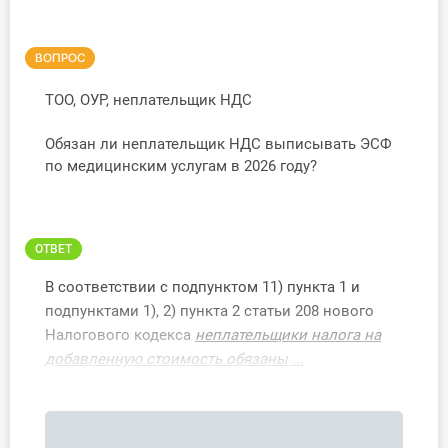
Инструменты
ВОПРОС
Вебинары
ТОО, ОУР, неплательщик НДС
Справочник бухгалтера
Обязан ли неплательщик НДС выписывать ЭСФ
по медицинским услугам в 2026 году?
Участник ВЭД
Практика ИП
ОТВЕТ
Кадры. Труд. Зарплата.
В соответствии с подпунктом 11) пункта 1 и
подпунктами 1), 2) пункта 2 статьи 208 нового
Учет по отраслям
Налогового кодекса
неплательщики налога на
добавленную стоимость обязаны ...
Юридический помощник
Интернет-магазин