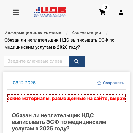
0
Информационная система
Консультации
Получить консультацию
Текущий:
Обязан ли неплательщик НДС выписывать ЭСФ по
медицинским услугам в 2026 году?
Купить доступ
Главная ИС
08.12.2025
Сохранить
Формы
рские материалы, размещенные на сайте, выражают эк
Консультации
Правовая база
Обязан ли неплательщик НДС
выписывать ЭСФ по медицинским
услугам в 2026 году?
Библиотека бухгалтера