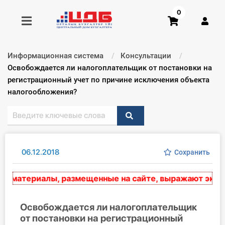
0
Информационная система
Консультации
Получить консультацию
Текущий:
Освобождается ли налогоплательщик от постановки на
регистрационный учет по причине исключения объекта
налогообложения?
Купить доступ
Главная ИС
Формы
06.12.2018
Сохранить
Консультации
материалы, размещенные на сайте, выражают эксперт
Правовая база
Освобождается ли налогоплательщик
Библиотека бухгалтера
от постановки на регистрационный