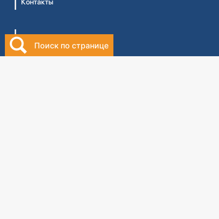
Контакты
Формы
Поиск по странице
Правовая база
Библиотека бухгалтера
Видеосеминары
Личный кабинет
Интернет-магазин
Правила оказания услуг ТОО 'Центральный дом
бухгалтера №1' (Оферта)
Правила оказания услуг ТОО 'ЦДБ Education'
(Оферта)
Политика конфиденциальности