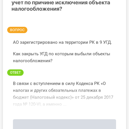
учет по причине исключения объекта
налогообложения?
Инструменты
Вебинары
ВОПРОС
Справочник бухгалтера
АО зарегистрировано на территории РК в 9 УГД.
Участник ВЭД
Как закрыть УГД по которым выбыли объекты
налогообложения?
Практика ИП
ОТВЕТ
Кадры. Труд. Зарплата.
В связи с вступлением в силу Кодекса РК «О
налогах и других обязательных платежах в
Учет по отраслям
бюджет (Налоговый кодекс)» от 25 декабря 2017
года № 120-VI, а именно ...
Юридический помощник
Интернет-магазин