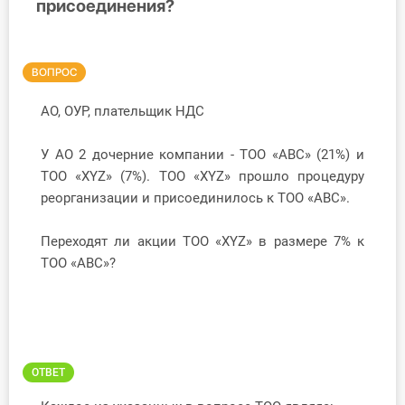
присоединения?
Инструменты
Вебинары
ВОПРОС
АО, ОУР, плательщик НДС
Справочник бухгалтера
У АО 2 дочерние компании - ТОО «АВС» (21%) и
Участник ВЭД
ТОО «XYZ» (7%). ТОО «XYZ» прошло процедуру
реорганизации и присоединилось к ТОО «АВС».
Практика ИП
Переходят ли акции ТОО «XYZ» в размере 7% к
Кадры. Труд. Зарплата.
ТОО «АВС»?
Учет по отраслям
Юридический помощник
ОТВЕТ
Интернет-магазин