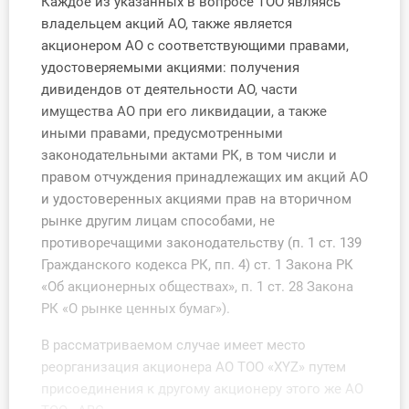
Каждое из указанных в вопросе ТОО являясь
О Системе
владельцем акций АО, также является
акционером АО с соответствующими правами,
Обучение
удостоверяемыми акциями: получения
дивидендов от деятельности АО, части
Тарифы
имущества АО при его ликвидации, а также
иными правами, предусмотренными
Тестирование для
законодательными актами РК, в том числи и
бухгалтера
правом отчуждения принадлежащих им акций АО
и удостоверенных акциями прав на вторичном
рынке другим лицам способами, не
противоречащими законодательству (п. 1 ст. 139
Гражданского кодекса РК, пп. 4) ст. 1 Закона РК
«Об акционерных обществах», п. 1 ст. 28 Закона
РК «О рынке ценных бумаг»).
В рассматриваемом случае имеет место
реорганизация акционера АО ТОО «XYZ» путем
присоединения к другому акционеру этого же АО