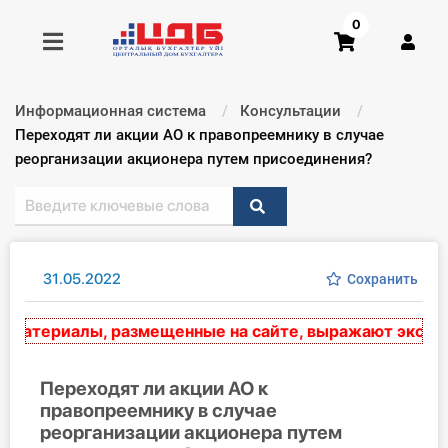
0
Информационная система
Консультации
Получить консультацию
Текущий:
Переходят ли акции АО к правопреемнику в случае
реорганизации акционера путем присоединения?
Купить доступ
Главная ИС
31.05.2022
Сохранить
Формы
териалы, размещенные на сайте, выражают экспертно
Консультации
Правовая база
Переходят ли акции АО к
правопреемнику в случае
реорганизации акционера путем
Библиотека бухгалтера