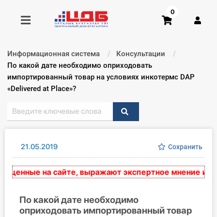
0
Информационная система
Консультации
Получить консультацию
Текущий:
По какой дате необходимо оприходовать
импортированный товар на условиях инкотермс DAP
«Delivered at Place»?
Купить доступ
Главная ИС
Формы
21.05.2019
Сохранить
Консультации
енные на сайте, выражают экспертное мнение и нося
Правовая база
По какой дате необходимо
Библиотека бухгалтера
оприходовать импортированный товар