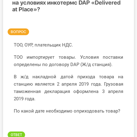
на условиях инкотермс DAP «Delivered
at Place»?
Инструменты
Вебинары
ВОПРОС
Справочник бухгалтера
ТОО, ОУР, плательщик НДС.
Участник ВЭД
ТОО импортирует товары. Условия поставки
определены по договору DAP (Ж/д станция).
Практика ИП
В ж/д накладной датой прихода товара на
Кадры. Труд. Зарплата.
станцию является 2 апреля 2019 года. Грузовая
таможенная декларация оформлена 3 апреля
Учет по отраслям
2019 года.
Юридический помощник
По какой дате необходимо оприходовать товар?
Интернет-магазин
ОТВЕТ