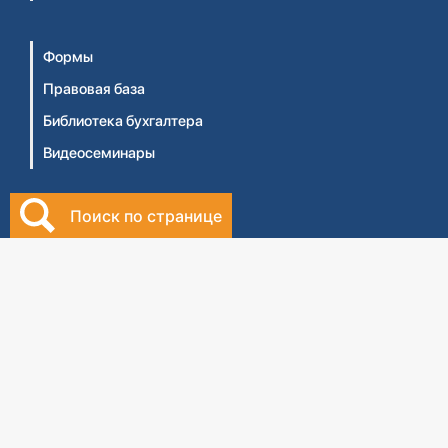
Формы
Правовая база
Библиотека бухгалтера
Видеосеминары
Поиск по странице
Личный кабинет
Интернет-магазин
Правила оказания услуг ТОО 'Центральный дом
бухгалтера №1' (Оферта)
Правила оказания услуг ТОО 'ЦДБ Education'
(Оферта)
Политика конфиденциальности