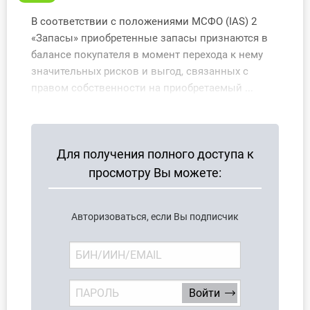
О Системе
В соответствии с положениями МСФО (IAS) 2
«Запасы» приобретенные запасы признаются в
Обучение
балансе покупателя в момент перехода к нему
значительных рисков и выгод, связанных с
Тарифы
правом собственности на приобретаемый ...
Тестирование для
бухгалтера
Для получения полного доступа к
просмотру Вы можете:
Авторизоваться, если Вы подписчик