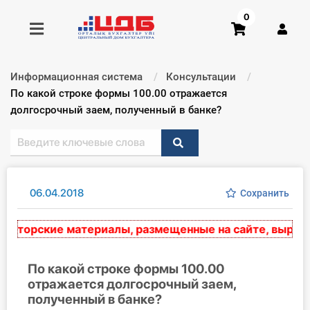
0
Информационная система
Консультации
Получить консультацию
Текущий:
По какой строке формы 100.00 отражается
долгосрочный заем, полученный в банке?
Купить доступ
Главная ИС
06.04.2018
Сохранить
Формы
торские материалы, размещенные на сайте, выражают
Консультации
Правовая база
По какой строке формы 100.00
отражается долгосрочный заем,
полученный в банке?
Библиотека бухгалтера