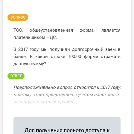
Инструменты
ВОПРОС
Вебинары
ТОО, общеустановленная форма, является
плательщиком НДС.
Справочник бухгалтера
В 2017 году мы получили долгосрочный заем в
Участник ВЭД
банке. В какой строке 100.00 форме отражать
данную сумму?
Практика ИП
ОТВЕТ
Кадры. Труд. Зарплата.
Предположительно вопрос относится к 2017 году,
Учет по отраслям
поэтому ответ представлен с учетом налогового
законодательства и правил ...
Юридический помощник
Интернет-магазин
Для получения полного доступа к