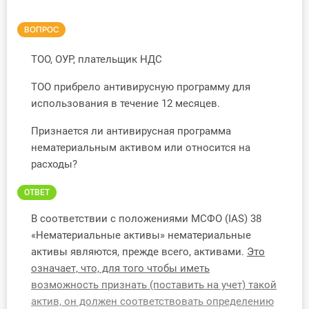
Инструменты
ВОПРОС
Вебинары
ТОО, ОУР, плательщик НДС
ТОО прибрело антивирусную программу для
Справочник бухгалтера
использования в течение 12 месяцев.
Участник ВЭД
Признается ли антивирусная программа
нематериальным активом или относится на
Практика ИП
расходы?
Кадры. Труд. Зарплата.
ОТВЕТ
Учет по отраслям
В соответствии с положениями МСФО (IAS) 38
«Нематериальные активы» нематериальные
Юридический помощник
активы являются, прежде всего, активами.
Это
означает, что, для того чтобы иметь
возможность признать (поставить на учет) такой
Интернет-магазин
актив, он должен соответствовать определению