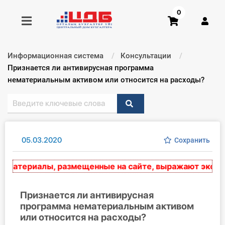
0
Информационная система
Консультации
Получить консультацию
Текущий:
Признается ли антивирусная программа
нематериальным активом или относится на расходы?
Купить доступ
Главная ИС
05.03.2020
Сохранить
Формы
материалы, размещенные на сайте, выражают экспертн
Консультации
Правовая база
Признается ли антивирусная
программа нематериальным активом
или относится на расходы?
Библиотека бухгалтера