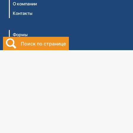
О компании
Контакты
Формы
Поиск по странице
Правовая база
Библиотека бухгалтера
Видеосеминары
Личный кабинет
Интернет-магазин
Правила оказания услуг ТОО 'Центральный дом
бухгалтера №1' (Оферта)
Правила оказания услуг ТОО 'ЦДБ Education'
(Оферта)