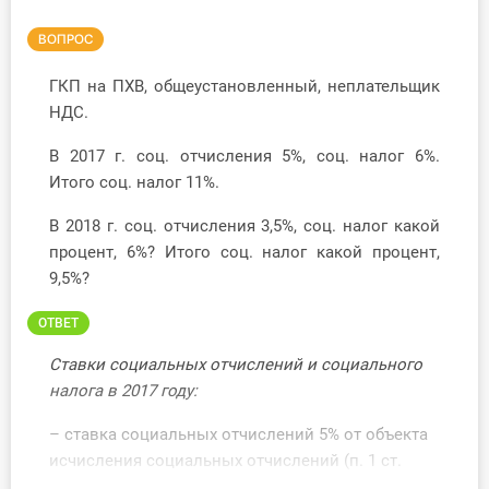
Инструменты
ВОПРОС
Вебинары
ГКП на ПХВ, общеустановленный, неплательщик
НДС.
Справочник бухгалтера
В 2017 г. соц. отчисления 5%, соц. налог 6%.
Итого соц. налог 11%.
Участник ВЭД
В 2018 г. соц. отчисления 3,5%, соц. налог какой
Практика ИП
процент, 6%? Итого соц. налог какой процент,
9,5%?
Кадры. Труд. Зарплата.
ОТВЕТ
Учет по отраслям
Ставки социальных отчислений и социального
налога в 2017 году:
Юридический помощник
– ставка социальных отчислений 5% от объекта
Интернет-магазин
исчисления социальных отчислений (п. 1 ст.