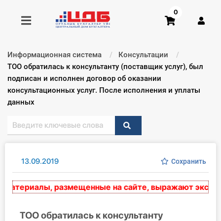
0
Информационная система
Консультации
Получить консультацию
Текущий:
ТОО обратилась к консультанту (поставщик услуг), был
подписан и исполнен договор об оказании
консультационных услуг. После исполнения и уплаты
Купить доступ
данных
Главная ИС
Формы
13.09.2019
Сохранить
Консультации
атериалы, размещенные на сайте, выражают экспертно
Правовая база
Библиотека бухгалтера
ТОО обратилась к консультанту