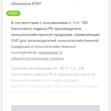
О Системе
облагаться КПН?
ОТВЕТ
Обучение
В соответствии с положениями п. 3 ст. 700
Тарифы
Налогового кодекса РК производители
сельскохозяйственной продукции, применяющие
Тестирование для
СНР для производителей сельскохозяйственной
бухгалтера
продукции и сельскохозяйственных
кооперативов,
производят в
общеустановленном порядке
.
Согласно положениям пп. 15) п. 1 ст. 226
Налогового кодекса РК в совокупный годовой
доход включаются все виды доходов
налогоплательщика без включения в них суммы
НДС и акциза,
в т.ч. доход в виде ...