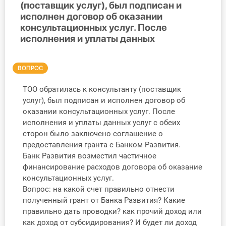
(поставщик услуг), был подписан и
Инструменты
исполнен договор об оказании
консультационных услуг. После
исполнения и уплаты данных
Вебинары
Справочник бухгалтера
ВОПРОС
Участник ВЭД
ТОО обратилась к консультанту (поставщик
услуг), был подписан и исполнен договор об
оказании консультационных услуг. После
Практика ИП
исполнения и уплаты данных услуг с обеих
сторон было заключено соглашение о
Кадры. Труд. Зарплата.
предоставления гранта с Банком Развития.
Банк Развития возместил частичное
Учет по отраслям
финансирование расходов договора об оказание
консультационных услуг.
Юридический помощник
Вопрос: на какой счет правильно отнести
полученный грант от Банка Развития? Какие
Интернет-магазин
правильно дать проводки? как прочий доход или
как доход от субсидирования? И будет ли доход