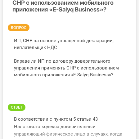
СНР с использованием мобильного
приложения «E-Salyq Business»?
Инструменты
Вебинары
ВОПРОС
Справочник бухгалтера
ИП, СНР на основе упрощенной декларации,
неплательщик НДС
Участник ВЭД
Вправе ли ИП по договору доверительного
управления применять СНР с использованием
Практика ИП
мобильного приложения «E-Salyq Business»?
Кадры. Труд. Зарплата.
Учет по отраслям
ОТВЕТ
Юридический помощник
В соответствии с пунктом 5 статьи 43
Налогового кодекса доверительный
Интернет-магазин
управляющий-физическое лицо в случаях, когда