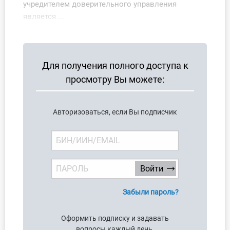
учредителем доверительного управления
О Системе
является ...
Обучение
Тарифы
Для получения полного доступа к
просмотру Вы можете:
Тестирование для
бухгалтера
Авторизоваться, если Вы подписчик
Забыли пароль?
Оформить подписку и задавать
вопросы каждый день.