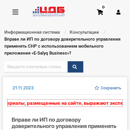
0
Информационная система
Консультации
Получить консультацию
Текущий:
Вправе ли ИП по договору доверительного управления
применять СНР с использованием мобильного
приложения «E-Salyq Business»?
Купить доступ
Главная ИС
Формы
21.11.2023
Сохранить
Консультации
ериалы, размещенные на сайте, выражают экспертное 
Правовая база
Вправе ли ИП по договору
Библиотека бухгалтера
доверительного управления применять