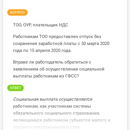
Инструменты
ВОПРОС
Вебинары
ТОО, ОУР, плательщик НДС
Работникам ТОО предоставлен отпуск без
Справочник бухгалтера
сохранения заработной платы с 30 марта 2020
года по 15 апреля 2020 года.
Участник ВЭД
Вправе ли работодатель обратиться с
Практика ИП
заявлением об осуществлении социальной
выплаты работникам из ГФСС?
Кадры. Труд. Зарплата.
ОТВЕТ
Учет по отраслям
Социальная выплата осуществляется
Юридический помощник
работникам, как участникам системы
обязательного социального страхования,
являющемуся работником субъектов малого и
Интернет-магазин
среднего предпринимательства ...