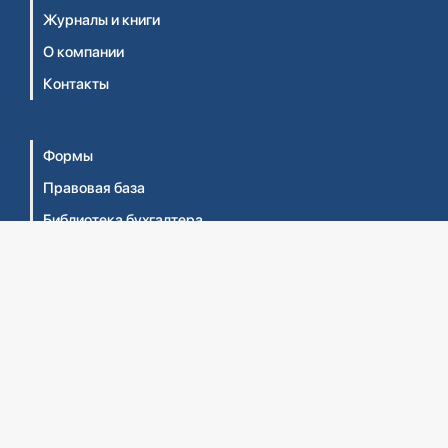
Журналы и книги
О компании
Контакты
Формы
Правовая база
Библиотека бухгалтера
Видеосеминары
Личный кабинет
Интернет-магазин
Правила оказания услуг ТОО 'Центральный дом
бухгалтера №1' (Оферта)
Правила оказания услуг ТОО 'ЦДБ Education'