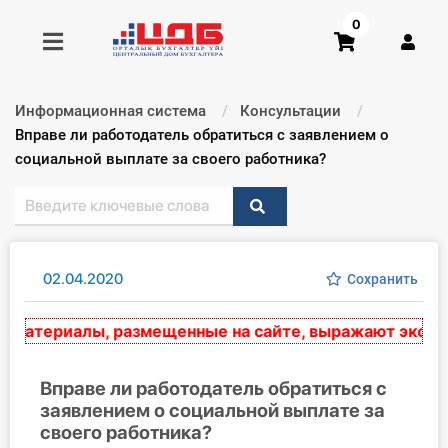
0
Информационная система
Консультации
Получить консультацию
Текущий:
Вправе ли работодатель обратиться с зая влением о
социальной выплате за своего работника?
Купить доступ
Главная ИС
02.04.2020
Сохранить
Формы
атериалы, размещенные на сайте, выражают экспертн
Консультации
Правовая база
Вправе ли работодатель обратиться с
зая влением о социальной выплате за
своего работника?
Библиотека бухгалтера