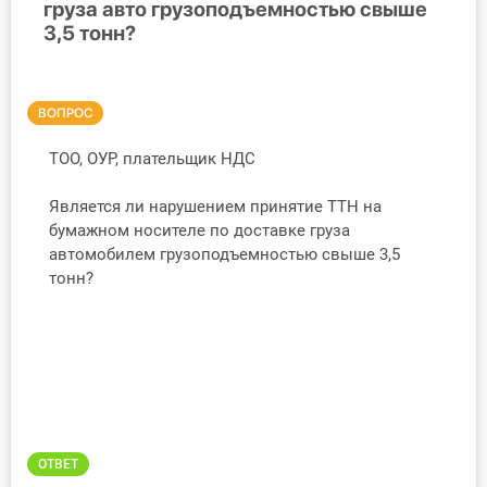
груза авто грузоподъемностью свыше
3,5 тонн?
Инструменты
Вебинары
ВОПРОС
Справочник бухгалтера
ТОО, ОУР, плательщик НДС
Участник ВЭД
Является ли нарушением принятие ТТН на
бумажном носителе по доставке груза
Практика ИП
автомобилем грузоподъемностью свыше 3,5
тонн?
Кадры. Труд. Зарплата.
Учет по отраслям
Юридический помощник
Интернет-магазин
ОТВЕТ