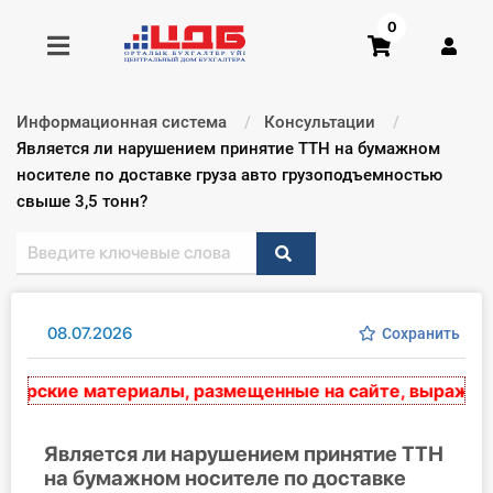
0
Информационная система
Консультации
Получить консультацию
Текущий:
Является ли нарушением принятие ТТН на бумажном
носителе по доставке груза авто грузоподъемностью
свыше 3,5 тонн?
Купить доступ
Главная ИС
Формы
08.07.2026
Сохранить
Консультации
рские материалы, размещенные на сайте, выражают эк
Правовая база
Является ли нарушением принятие ТТН
Библиотека бухгалтера
на бумажном носителе по доставке