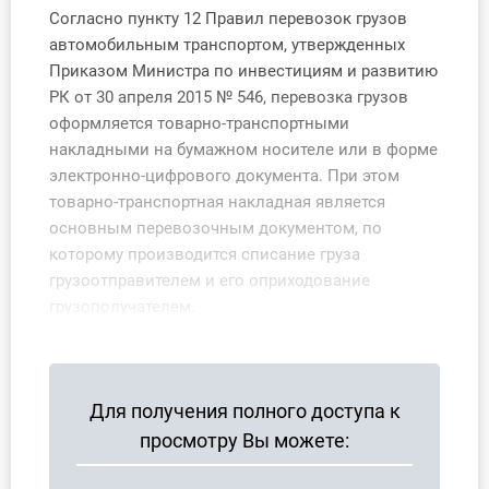
О Системе
Согласно пункту 12 Правил перевозок грузов
автомобильным транспортом, утвержденных
Обучение
Приказом Министра по инвестициям и развитию
РК от 30 апреля 2015 № 546, перевозка грузов
Тарифы
оформляется товарно-транспортными
накладными на бумажном носителе или в форме
Тестирование для
электронно-цифрового документа. При этом
бухгалтера
товарно-транспортная накладная является
основным перевозочным документом, по
которому производится списание груза
грузоотправителем и его оприходование
грузополучателем.
Для получения полного доступа к
просмотру Вы можете: